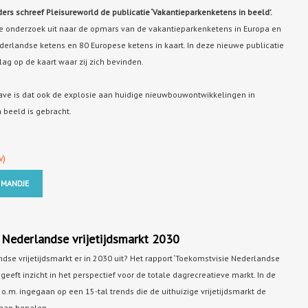
ers schreef Pleisureworld de publicatie ‘Vakantieparkenketens in beeld’.
e onderzoek uit naar de opmars van de vakantieparkenketens in Europa en
derlandse ketens en 80 Europese ketens in kaart. In deze nieuwe publicatie
lag op de kaart waar zij zich bevinden.
ave is dat ook de explosie aan huidige nieuwbouwontwikkelingen in
n beeld is gebracht.
w)
 MANDJE
 Nederlandse vrijetijdsmarkt 2030
dse vrijetijdsmarkt er in 2030 uit? Het rapport ‘Toekomstvisie Nederlandse
 geeft inzicht in het perspectief voor de totale dagrecreatieve markt. In de
o.m. ingegaan op een 15-tal trends die de uithuizige vrijetijdsmarkt de
gaan bepalen.