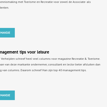
kennismaking met Toerisme en Recreatie voor zowel de Associate- als
denten.
 MANDJE
nagement tips voor leisure
an Verheijden schreef heel veel columns voor magazine Recreatie & Toerisme.
an van deze markante ondernemer, consultant en lector beter afsluiten dan
g van columns. Daarom schreef Han zijn top 40 management tips.
 MANDJE