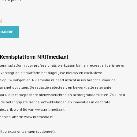
w)
 MANDJE
Kennisplatform NRITmedia.nl
 kennisplatform voor professionals werkzaam binnen recreatie, toerisme en
ie verzorgt op dit platform het dagelijkse nieuws en exclusieve
n op uw vakgebied. NRITmedia.nl geeft inzicht in uw branche, waar de
r snel opvolgen. De redactie selecteert en bewerkt alle relevante
oor u direct toepasbare nieuwsberichten en achtergrondartikelen. Zo kunt u
e belangrijkste trends, ontwikkelingen en innovaties in de totale
mie.
Ja, ik word lid van www.nritmedia.nl.
nnisplatform www.nritmedia.nl
wilt u extra ontvangen (optioneel):