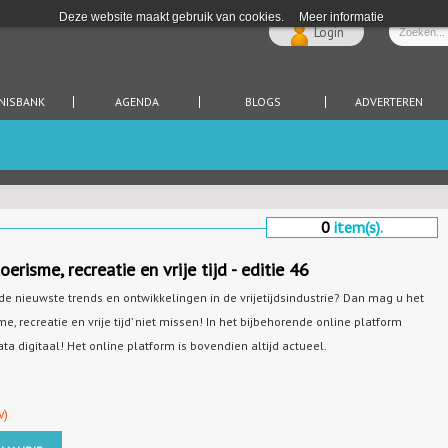
Deze website maakt gebruik van cookies.
Meer informatie
Login
NISBANK
AGENDA
BLOGS
ADVERTEREN
0
item(s).
erisme, recreatie en vrije tijd - editie 46
e nieuwste trends en ontwikkelingen in de vrijetijdsindustrie? Dan mag u het
e, recreatie en vrije tijd’ niet missen! In het bijbehorende online platform
ata digitaal! Het online platform is bovendien altijd actueel.
w)