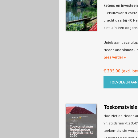
ketens en investeerd
Pleisureworld voerd
bracht daarbij 40 Ne
ziet u in één oogops
Uniek aan deze uitg
Nederland
visueel
i
Lees verder »
€
395,00
(excl. bt
TOEVOEGEN AAN
Toekomstvisie
Hoe ziet de Nederlan
vrijetijdsmarkt 2030’
toekomstvisie wordt 
komende tien jaar 