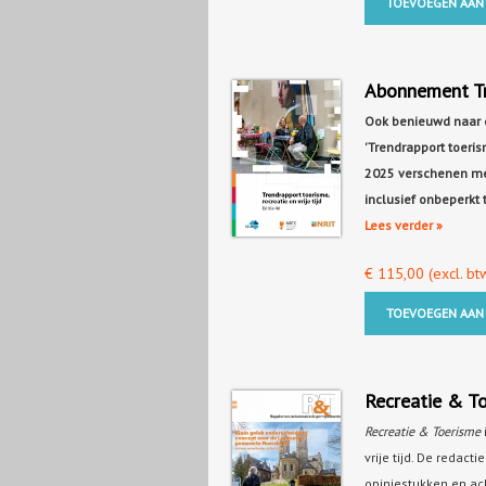
TOEVOEGEN AAN
Abonnement Tre
Ook benieuwd naar d
'Trendrapport toerism
2025 verschenen me
inclusief onbeperkt 
Lees verder »
€
115,00
(excl. bt
TOEVOEGEN AAN
Recreatie & T
Recreatie & Toerisme
vrije tijd. De redact
opiniestukken en ac