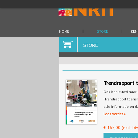
HOME
STORE
KEN
STORE
Trendrapport to
Ook benieuwd naar d
'Trendrapport toerism
alle informatie en d
Lees verder »
€
165,00
(excl. bt