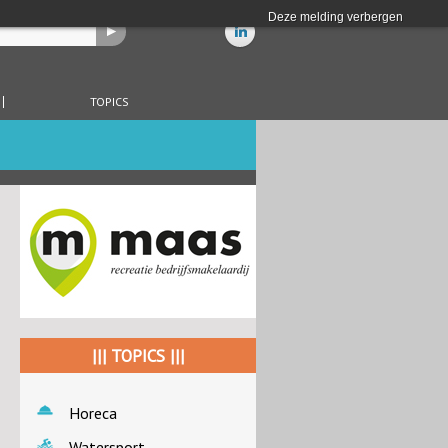
Deze melding verbergen
TOPICS
||| TOPICS |||
Horeca
Watersport