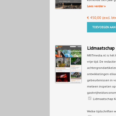
Lees verder »
€
450,00
(excl. bt
TOEVOEGEN AAN
Lidmaatschap 
NRITmedia.nl is hét
vrije tijd. De redact
achtergrondartikele
ontwikkelingen elkaa
gebeurtenissen in v
meteen inspelen op d
gastvrijheidsecono
Lidmaatschap Ke
Welke tijdschriften 