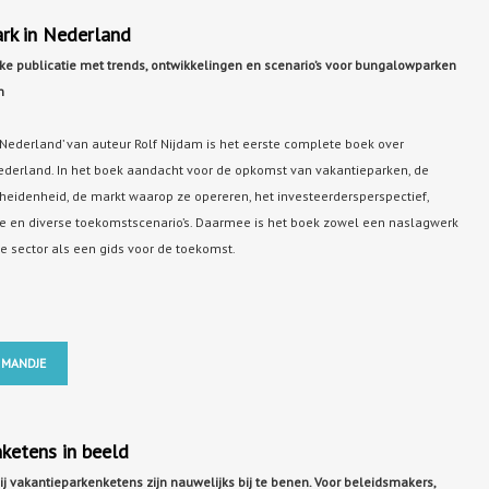
rk in Nederland
eke publicatie met trends, ontwikkelingen en scenario’s voor bungalowparken
n
 Nederland’ van auteur Rolf Nijdam is het eerste complete boek over
ederland. In het boek aandacht voor de opkomst van vakantieparken, de
eidenheid, de markt waarop ze opereren, het investeerdersperspectief,
ie en diverse toekomstscenario’s. Daarmee is het boek zowel een naslagwerk
e sector als een gids voor de toekomst.
 MANDJE
ketens in beeld
j vakantieparkenketens zijn nauwelijks bij te benen. Voor beleidsmakers,