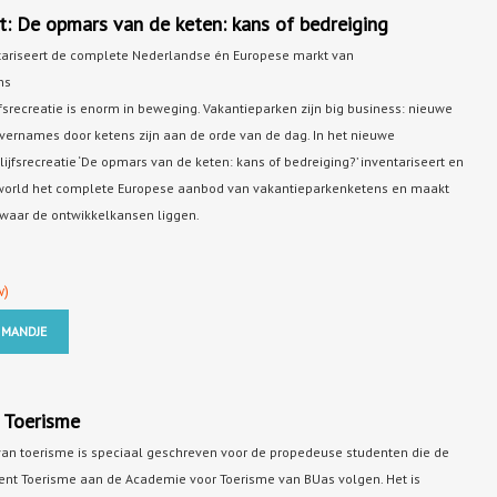
: De opmars van de keten: kans of bedreiging
tariseert de complete Nederlandse én Europese markt van
ns
fsrecreatie is enorm in beweging. Vakantieparken zijn big business: nieuwe
vernames door ketens zijn aan de orde van de dag. In het nieuwe
ijfsrecreatie ‘De opmars van de keten: kans of bedreiging?’ inventariseert en
eworld het complete Europese aanbod van vakantieparkenketens en maakt
k waar de ontwikkelkansen liggen.
w)
 MANDJE
 Toerisme
van toerisme is speciaal geschreven voor de propedeuse studenten die de
nt Toerisme aan de Academie voor Toerisme van BUas volgen. Het is