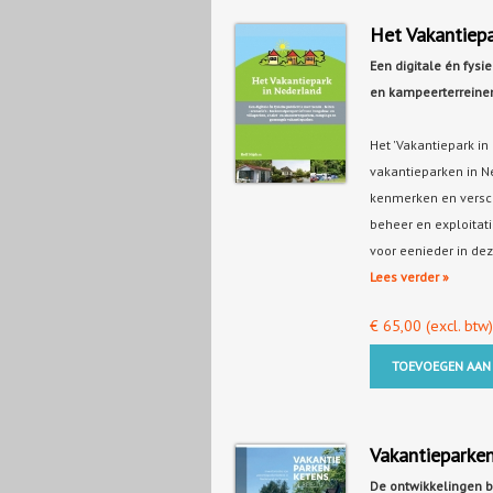
Het Vakantiepa
Een digitale én fysi
en kampeerterreine
Het 'Vakantiepark in
vakantieparken in N
kenmerken en versch
beheer en exploitat
voor eenieder in dez
Lees verder »
€
65,00
(excl. btw)
TOEVOEGEN AAN
Vakantieparken
De ontwikkelingen bi