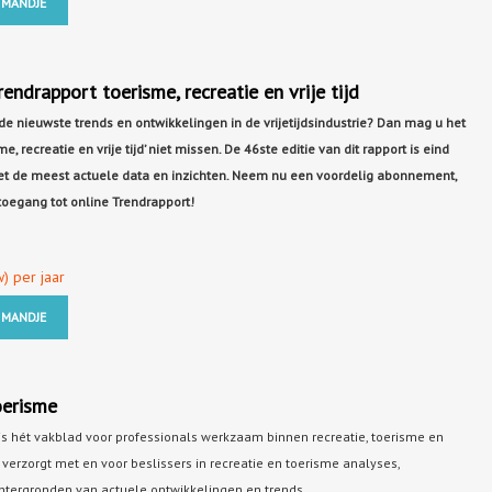
 MANDJE
ndrapport toerisme, recreatie en vrije tijd
e nieuwste trends en ontwikkelingen in de vrijetijdsindustrie? Dan mag u het
e, recreatie en vrije tijd’ niet missen. De 46ste editie van dit rapport is eind
t de meest actuele data en inzichten. Neem nu een voordelig abonnement,
toegang tot online Trendrapport!
w) per jaar
 MANDJE
oerisme
is hét vakblad voor professionals werkzaam binnen recreatie, toerisme en
ie verzorgt met en voor beslissers in recreatie en toerisme analyses,
htergronden van actuele ontwikkelingen en trends.