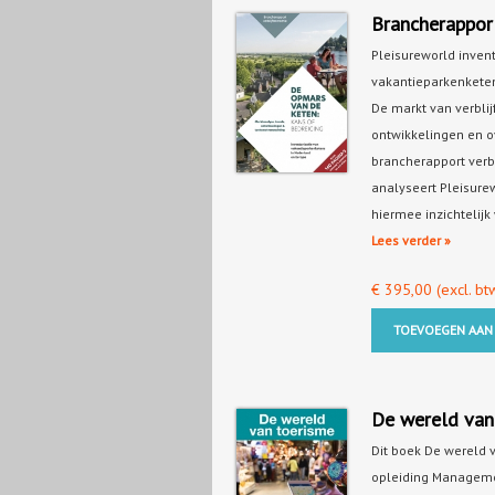
Brancherapport
Pleisureworld inven
vakantieparkenkete
De markt van verblij
ontwikkelingen en o
brancherapport verbl
analyseert Pleisur
hiermee inzichtelij
Lees verder »
€
395,00
(excl. bt
TOEVOEGEN AAN
De wereld van
Dit boek De wereld 
opleiding Manageme