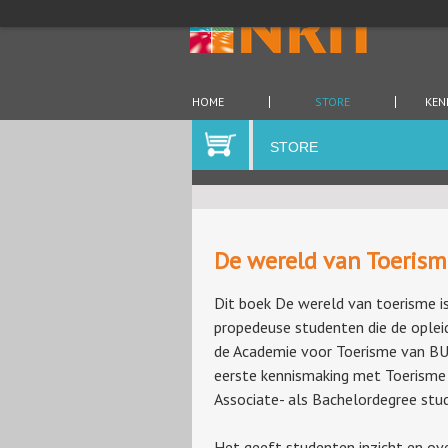
HOME
STORE
KEN
STORE
De wereld van Toerism
Dit boek De wereld van toerisme i
propedeuse studenten die de ople
de Academie voor Toerisme van BUa
eerste kennismaking met Toerisme
Associate- als Bachelordegree stu
Het geeft studenten inzicht en ove