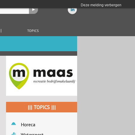
Deze melding verbergen
TOPICS
||| TOPICS |||
Horeca
Watersport