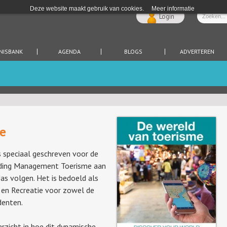
Deze website maakt gebruik van cookies.
Meer informatie
Login
NISBANK
AGENDA
BLOGS
ADVERTEREN
e
s speciaal geschreven voor de
iding Management Toerisme aan
s volgen. Het is bedoeld als
 en Recreatie voor zowel de
denten.
rzicht in hoe dit dynamische