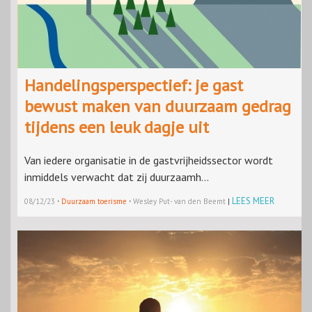
Handelingsperspectief: je gast
bewust maken van duurzaam gedrag
tijdens een leuk dagje uit
Van iedere organisatie in de gastvrijheidssector wordt
inmiddels verwacht dat zij duurzaamh...
·
·
LEES MEER
08/12/23
Duurzaam toerisme
Wesley Put- van den Beemt
|