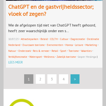
ChatGPT en de gastvrijheidssector;
vloek of zegen?
Wie de afgelopen tijd niet van ChatGPT heeft gehoord,
heeft zeer waarschijnlijk onder een s...
·
·
·
·
·
·
10/07/23
Attractieparken
Beleid
CELTH
Cultuur
Dagrecreatie
Destinatie
·
·
·
·
·
·
Nederland
Duurzaam toerisme
Evenementen
Horeca
Leisure
Marketing
·
·
·
·
·
·
·
Natuur
Onderzoek
Reis & vervoer
Retail
Sport
Toerisme
Vakanties
·
·
·
·
Verblijfsrecreatie
Watersport
Wellness
Zakelijk toerisme
Jasper Heslinga
|
LEES MEER
1
2
3
4
>