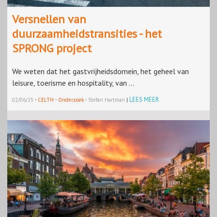
Versnellen van
duurzaamheidstransities - het
SPRONG project
We weten dat het gastvrijheidsdomein, het geheel van
leisure, toerisme en hospitality, van ...
·
·
·
LEES MEER
02/06/25
CELTH
Onderzoek
Stefan Hartman
|