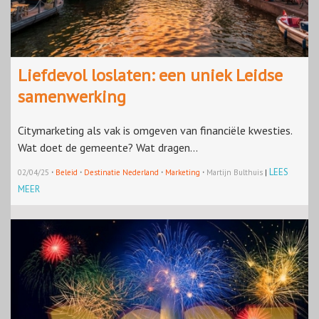
Liefdevol loslaten: een uniek Leidse
samenwerking
Citymarketing als vak is omgeven van financiële kwesties.
Wat doet de gemeente? Wat dragen...
·
·
·
·
LEES
02/04/25
Beleid
Destinatie Nederland
Marketing
Martijn Bulthuis
|
MEER