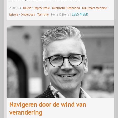
·
·
·
·
·
25/03/24
Beleid
Dagrecreatie
Destinatie Nederland
Duurzaam toerisme
·
·
·
LEES MEER
Leisure
Onderzoek
Toerisme
Herre Dijkema
|
Navigeren door de wind van
verandering