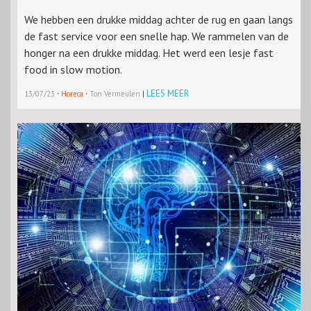
We hebben een drukke middag achter de rug en gaan langs
de fast service voor een snelle hap. We rammelen van de
honger na een drukke middag. Het werd een lesje fast
food in slow motion.
·
·
LEES MEER
13/07/23
Horeca
Ton Vermeulen
|