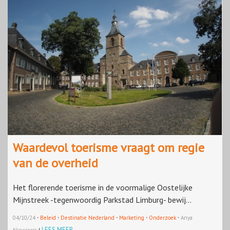
Waardevol toerisme vraagt om regie
van de overheid
Het florerende toerisme in de voormalige Oostelijke
Mijnstreek -tegenwoordig Parkstad Limburg- bewij...
·
·
·
·
·
04/10/24
Beleid
Destinatie Nederland
Marketing
Onderzoek
Anya
LEES MEER