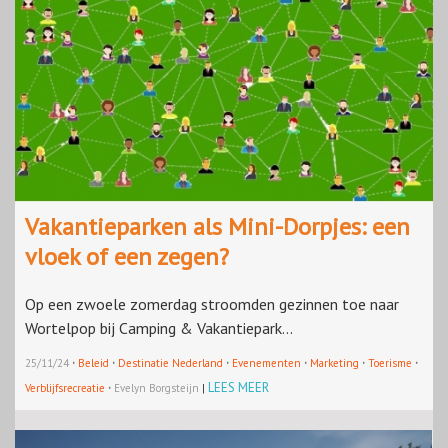
Vakantieparken als Mini-Dorpjes: een
vloek of een zegen?
Op een zwoele zomerdag stroomden gezinnen toe naar
Wortelpop bij Camping & Vakantiepark...
·
·
·
·
·
·
25/11/24
Beleid
Destinatie Nederland
Evenementen
Marketing
Toerisme
·
LEES MEER
Verblijfsrecreatie
Evelyn Borgsteijn
|