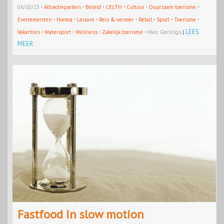
·
·
·
·
·
·
06/10/23
Attractieparken
Beleid
CELTH
Cultuur
Duurzaam toerisme
·
·
·
·
·
·
·
Evenementen
Horeca
Leisure
Reis & vervoer
Retail
Sport
Toerisme
·
·
·
·
LEES
Vakanties
Watersport
Wellness
Zakelijk toerisme
Marc Gerlings
|
MEER
Fastfood in slow motion