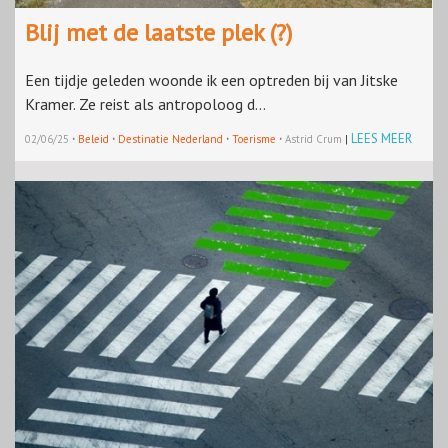
Blij met de laatste plek (?)
Een tijdje geleden woonde ik een optreden bij van Jitske
Kramer. Ze reist als antropoloog d...
·
·
·
·
LEES MEER
02/06/25
Beleid
Destinatie Nederland
Toerisme
Astrid Crum
|