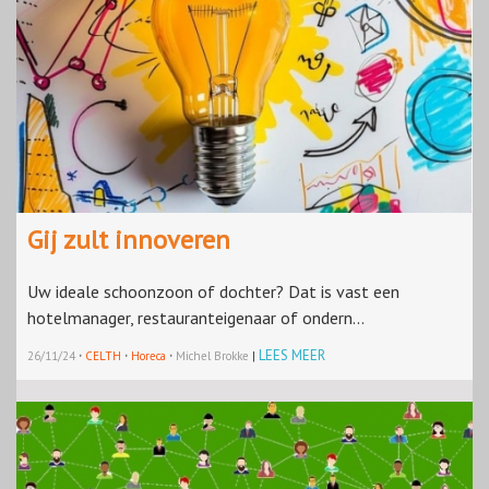
Gij zult innoveren
Uw ideale schoonzoon of dochter? Dat is vast een
hotelmanager, restauranteigenaar of ondern...
·
·
·
LEES MEER
26/11/24
CELTH
Horeca
Michel Brokke
|