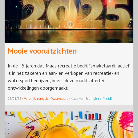
Mooie vooruitzichten
In de 45 jaren dat Maas recreatie bedrijfsmakelaardij actief
is in het taxeren en aan- en verkopen van recreatie- en
watersportbedrijven, heeft deze markt allerlei
ontwikkelingen doorgemaakt.
·
·
·
LEES MEER
23/01/25
Verblijfsrecreatie
Watersport
Klaas van Erp
|