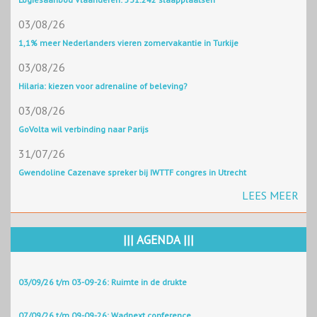
03/08/26
1,1% meer Nederlanders vieren zomervakantie in Turkije
03/08/26
Hilaria: kiezen voor adrenaline of beleving?
03/08/26
GoVolta wil verbinding naar Parijs
31/07/26
Gwendoline Cazenave spreker bij IWTTF congres in Utrecht
LEES MEER
||| AGENDA |||
03/09/26 t/m 03-09-26: Ruimte in de drukte
07/09/26 t/m 09-09-26: Wadnext conference