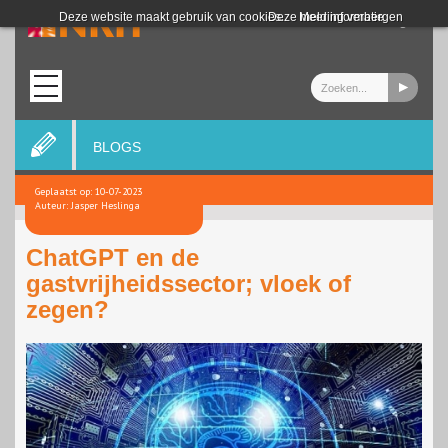
Login
Deze website maakt gebruik van cookies.
Deze melding verbergen
Meer informatie
BLOGS
Geplaatst op: 10-07-2023
Auteur: Jasper Heslinga
ChatGPT en de
gastvrijheidssector; vloek of
zegen?