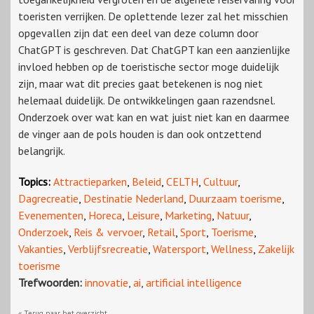
toeristen verrijken. De oplettende lezer zal het misschien
opgevallen zijn dat een deel van deze column door
ChatGPT is geschreven. Dat ChatGPT kan een aanzienlijke
invloed hebben op de toeristische sector moge duidelijk
zijn, maar wat dit precies gaat betekenen is nog niet
helemaal duidelijk. De ontwikkelingen gaan razendsnel.
Onderzoek over wat kan en wat juist niet kan en daarmee
de vinger aan de pols houden is dan ook ontzettend
belangrijk.
Topics:
Attractieparken
,
Beleid
,
CELTH
,
Cultuur
,
Dagrecreatie
,
Destinatie Nederland
,
Duurzaam toerisme
,
Evenementen
,
Horeca
,
Leisure
,
Marketing
,
Natuur
,
Onderzoek
,
Reis & vervoer
,
Retail
,
Sport
,
Toerisme
,
Vakanties
,
Verblijfsrecreatie
,
Watersport
,
Wellness
,
Zakelijk
toerisme
Trefwoorden:
innovatie
,
ai
,
artificial intelligence
« Terug naar het overzicht