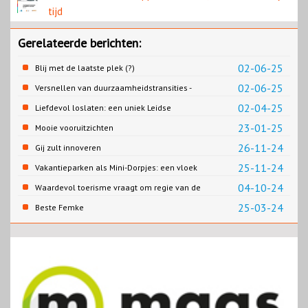
tijd
Gerelateerde berichten:
02-06-25
Blij met de laatste plek (?)
02-06-25
Versnellen van duurzaamheidstransities -
het SPRONG project
02-04-25
Liefdevol loslaten: een uniek Leidse
samenwerking
23-01-25
Mooie vooruitzichten
26-11-24
Gij zult innoveren
25-11-24
Vakantieparken als Mini-Dorpjes: een vloek
of een zegen?
04-10-24
Waardevol toerisme vraagt om regie van de
overheid
25-03-24
Beste Femke