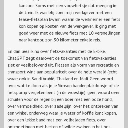
kantoor. Soms met een vouwfietsje dat meeging in
de trein. Ik was blij toen mijn werkgever met een
lease-fietsplan kwam waarin de werknemer een fiets
kon kopen op kosten van de werkgever. Ik ging met
goed weer met de nieuwe fiets met 10 versnellingen
naar kantoor, zo’n 30 kilometer enkele reis.
En dan lees ik nu over fietsvakanties met de E-bike.
ChatGPT zegt daarover: de toekomst van fietsvakanties
ziet er veelbelovend uit. Fietsen als vorm van recreatie en
transport wint aan populariteit over de hele wereld (echt
waar: ook in Saudi Arabië, Thailand en Mali. Geen woord
over wat te doen als je je Simson bandenplakdoosje of de
fietspomp vergeten bent (in de woestijn), geen woord over
schuilen voor de regen bij een boer met een boze hond,
over vermoeidheid, over zadelpijn, over het ontbreken van
een winkel onderweg waar je water of koffie kunt kopen,
over een lekke band met een volbeladen fiets, over
ontmoetingen met herten of wilde zwijnen in het bos,