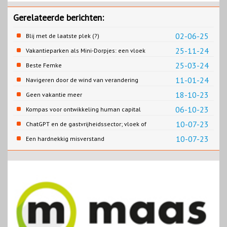
Gerelateerde berichten:
02-06-25
Blij met de laatste plek (?)
25-11-24
Vakantieparken als Mini-Dorpjes: een vloek
of een zegen?
25-03-24
Beste Femke
11-01-24
Navigeren door de wind van verandering
18-10-23
Geen vakantie meer
06-10-23
Kompas voor ontwikkeling human capital
10-07-23
ChatGPT en de gastvrijheidssector; vloek of
zegen?
10-07-23
Een hardnekkig misverstand