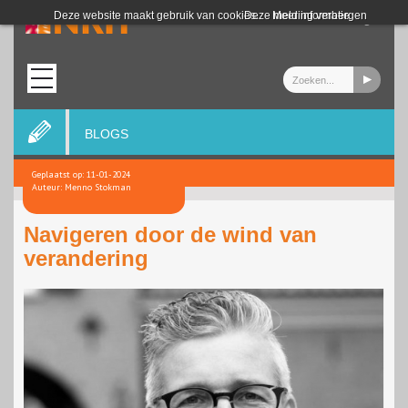
Login
Deze website maakt gebruik van cookies.
Deze melding verbergen
Meer informatie
BLOGS
Geplaatst op: 11-01-2024
Auteur: Menno Stokman
Navigeren door de wind van
verandering