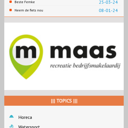
overheid
25-03-24
Beste Femke
08-01-24
Neem de fiets nou
||| TOPICS |||
Horeca
Watersport