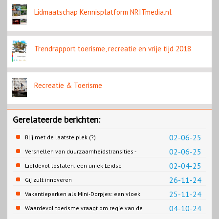
Lidmaatschap Kennisplatform NRITmedia.nl
Trendrapport toerisme, recreatie en vrije tijd 2018
Recreatie & Toerisme
Gerelateerde berichten:
02-06-25
Blij met de laatste plek (?)
02-06-25
Versnellen van duurzaamheidstransities -
het SPRONG project
02-04-25
Liefdevol loslaten: een uniek Leidse
samenwerking
26-11-24
Gij zult innoveren
25-11-24
Vakantieparken als Mini-Dorpjes: een vloek
of een zegen?
04-10-24
Waardevol toerisme vraagt om regie van de