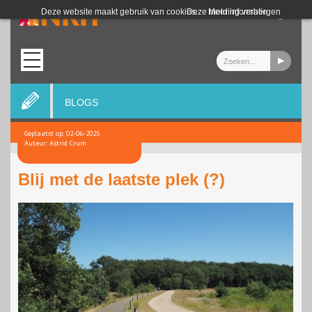
Login
Deze website maakt gebruik van cookies.
Deze melding verbergen
Meer informatie
BLOGS
Geplaatst op: 02-06-2025
Auteur: Astrid Crum
Blij met de laatste plek (?)