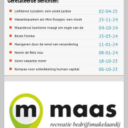
Gerelateerde berichten:
02-04-25
Liefdevol loslaten: een uniek Leidse
samenwerking
25-11-24
Vakantieparken als Mini-Dorpjes: een vloek
of een zegen?
04-10-24
Waardevol toerisme vraagt om regie van de
overheid
25-03-24
Beste Femke
11-01-24
Navigeren door de wind van verandering
08-01-24
Neem de fiets nou
18-10-23
Geen vakantie meer
06-10-23
Kompas voor ontwikkeling human capital