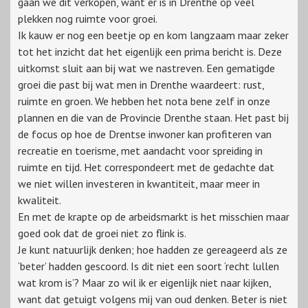
gaan we dit verkopen, want er is in Drenthe op veel
plekken nog ruimte voor groei.
Ik kauw er nog een beetje op en kom langzaam maar zeker
tot het inzicht dat het eigenlijk een prima bericht is. Deze
uitkomst sluit aan bij wat we nastreven. Een gematigde
groei die past bij wat men in Drenthe waardeert: rust,
ruimte en groen. We hebben het nota bene zelf in onze
plannen en die van de Provincie Drenthe staan. Het past bij
de focus op hoe de Drentse inwoner kan profiteren van
recreatie en toerisme, met aandacht voor spreiding in
ruimte en tijd. Het correspondeert met de gedachte dat
we niet willen investeren in kwantiteit, maar meer in
kwaliteit.
En met de krapte op de arbeidsmarkt is het misschien maar
goed ook dat de groei niet zo flink is.
Je kunt natuurlijk denken; hoe hadden ze gereageerd als ze
‘beter’ hadden gescoord. Is dit niet een soort ‘recht lullen
wat krom is’? Maar zo wil ik er eigenlijk niet naar kijken,
want dat getuigt volgens mij van oud denken. Beter is niet