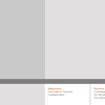
Magazines
Recente 
Recreatie & Toerisme
Trendrap
Vrijetijdstudies
De Werel
Het Vakan