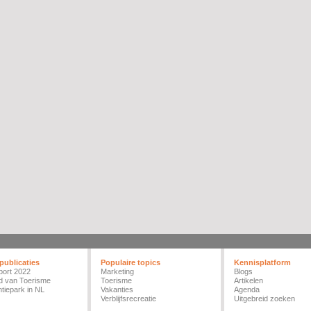
publicaties
Populaire topics
Kennisplatform
port 2022
Marketing
Blogs
d van Toerisme
Toerisme
Artikelen
tiepark in NL
Vakanties
Agenda
Verblijfsrecreatie
Uitgebreid zoeken