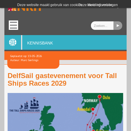
Login
Deze website maakt gebruik van cookies.
Deze melding verbergen
Meer informatie
KENNISBANK
Geplaatst op: 13-05-2026
Auteur: Marc Gerlings
DelfSail gastevenement voor Tall
Ships Races 2029