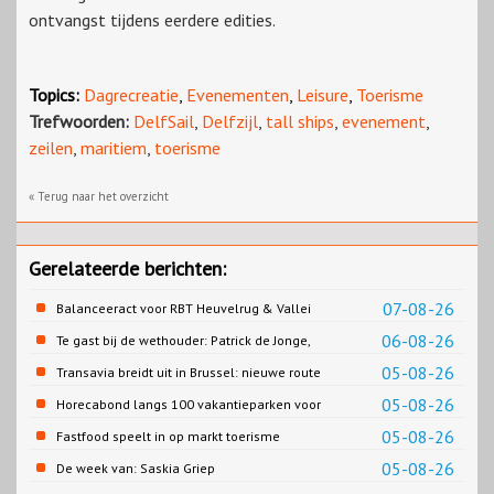
ontvangst tijdens eerdere edities.
Topics:
Dagrecreatie
,
Evenementen
,
Leisure
,
Toerisme
Trefwoorden:
DelfSail
,
Delfzijl
,
tall ships
,
evenement
,
zeilen
,
maritiem
,
toerisme
« Terug naar het overzicht
Gerelateerde berichten:
07-08-26
Balanceeract voor RBT Heuvelrug & Vallei
06-08-26
Te gast bij de wethouder: Patrick de Jonge,
Gemeente Emmen
05-08-26
Transavia breidt uit in Brussel: nieuwe route
naar Porto
05-08-26
Horecabond langs 100 vakantieparken voor
Cao-recreatie
05-08-26
Fastfood speelt in op markt toerisme
05-08-26
De week van: Saskia Griep