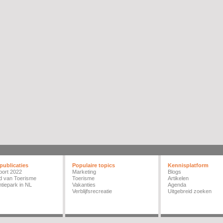
publicaties
Populaire topics
Kennisplatform
port 2022
Marketing
Blogs
d van Toerisme
Toerisme
Artikelen
tiepark in NL
Vakanties
Agenda
Verblijfsrecreatie
Uitgebreid zoeken