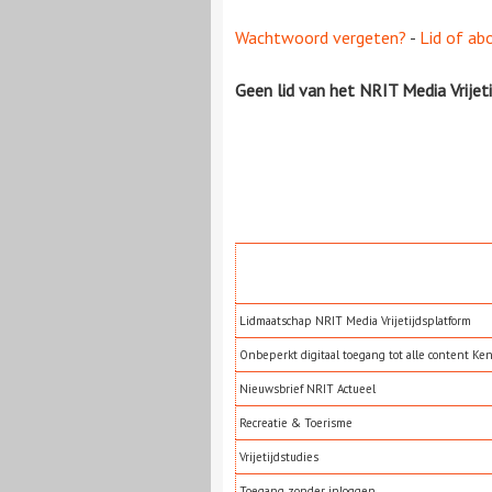
Wachtwoord vergeten?
-
Lid of ab
Geen lid van het NRIT Media Vrijet
Lidmaatschap NRIT Media Vrijetijdsplatform
Onbeperkt digitaal toegang tot alle content Ke
Nieuwsbrief NRIT Actueel
Recreatie & Toerisme
Vrijetijdstudies
Toegang zonder inloggen