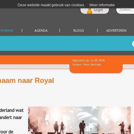
Deze website maakt gebruik van cookies.
Meer informatie
Login
NISBANK
AGENDA
BLOGS
ADVERTEREN
Geplaatst op: 12-05-2026
Auteur: Marc Gerlings
naam naar Royal
ederland wat
andert naar
voor de