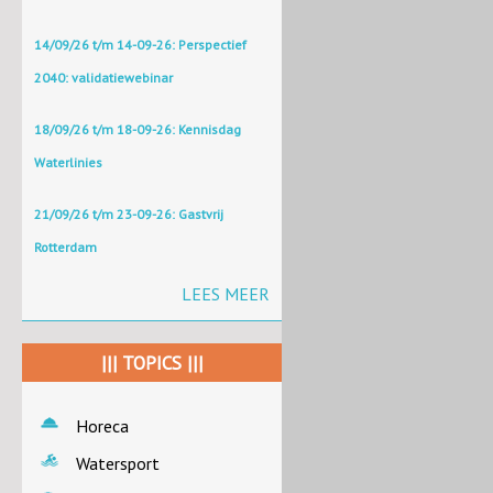
14/09/26 t/m 14-09-26: Perspectief
2040: validatiewebinar
18/09/26 t/m 18-09-26: Kennisdag
Waterlinies
21/09/26 t/m 23-09-26: Gastvrij
Rotterdam
LEES MEER
||| TOPICS |||
Horeca
Watersport