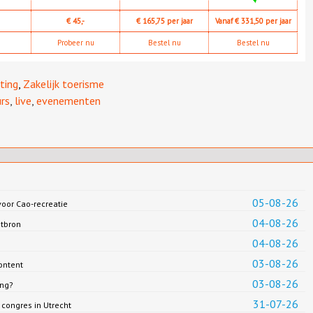
€ 45,-
€ 165,75 per jaar
Vanaf € 331,50 per jaar
Probeer nu
Bestel nu
Bestel nu
ting
,
Zakelijk toerisme
rs
,
live
,
evenementen
05-08-26
oor Cao-recreatie
04-08-26
ntbron
04-08-26
03-08-26
ontent
03-08-26
ing?
31-07-26
congres in Utrecht