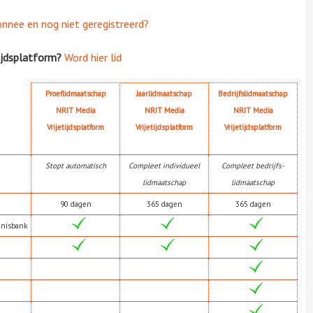
onnee en nog niet geregistreerd?
ijdsplatform?
Word hier lid
Proeflidmaatschap
Jaarlidmaatschap
Bedrijfslidmaatschap
NRIT Media
NRIT Media
NRIT Media
Vrijetijdsplatform
Vrijetijdsplatform
Vrijetijdsplatform
Stopt automatisch
Compleet individueel
Compleet bedrijfs-
lidmaatschap
lidmaatschap
90 dagen
365 dagen
365 dagen
nnisbank