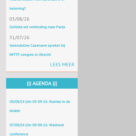
beleving?
03/08/26
GoVolta wil verbinding naar Parijs
31/07/26
Gwendoline Cazenave spreker bij
IWTTF congres in Utrecht
LEES MEER
||| AGENDA |||
03/09/26 t/m 03-09-26: Ruimte in de
drukte
07/09/26 t/m 09-09-26: Wadnext
conference