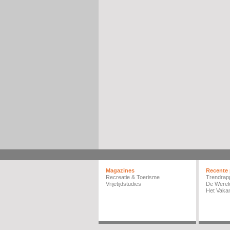
Magazines
Recente 
Recreatie & Toerisme
Trendrap
Vrijetijdstudies
De Werel
Het Vakan