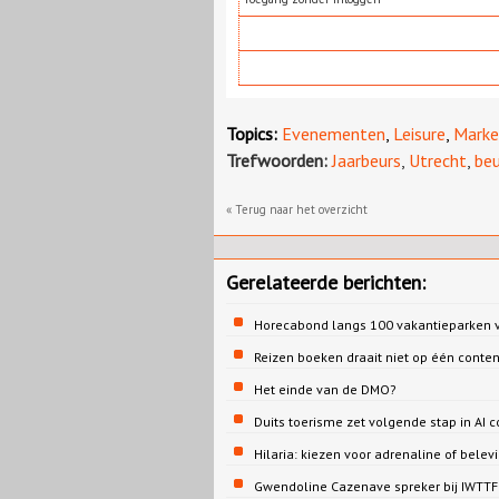
Topics:
Evenementen
,
Leisure
,
Marke
Trefwoorden:
Jaarbeurs
,
Utrecht
,
beu
« Terug naar het overzicht
Gerelateerde berichten:
Horecabond langs 100 vakantieparken v
Reizen boeken draait niet op één conte
Het einde van de DMO?
Duits toerisme zet volgende stap in AI c
Hilaria: kiezen voor adrenaline of belev
Gwendoline Cazenave spreker bij IWTTF 