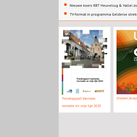
Nieuwe koers RBT Heuvelrug & Vallei zi
TV-format in programma Gelderse strek
Uncover, leis
Trendrapport toerisme,
recreatie en vrije tijd 2020