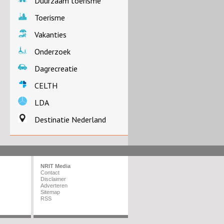
Duurzaam toerisme
Toerisme
Vakanties
Onderzoek
Dagrecreatie
CELTH
LDA
Destinatie Nederland
NRIT Media
Contact
Disclaimer
Adverteren
Sitemap
RSS