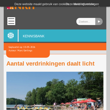
Login
Deze website maakt gebruik van cookies.
Deze melding verbergen
Meer informatie
KENNISBANK
Geplaatst op: 13-05-2026
Auteur: Marc Gerlings
Aantal verdrinkingen daalt licht