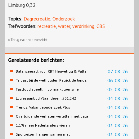
Limburg 0,32.
Topics:
Dagrecreatie
,
Onderzoek
Trefwoorden:
recreatie
,
water
,
verdrinking
,
CBS
« Terug naar het overzicht
Gerelateerde berichten:
07-08-26
Balanceeract voor RBT Heuvelrug & Vallei
06-08-26
Te gast bij de wethouder: Patrick de Jonge,
Gemeente Emmen
05-08-26
Fastfood speelt in op markt toerisme
04-08-26
Logiesaanbod Vlaanderen: 531.242
slaapplaatsen
04-08-26
Trends: Vakantieonderzoek Plus
04-08-26
Overtuigende verhalen vertellen met data
03-08-26
1,1% meer Nederlanders vieren
zomervakantie in Turkije
03-08-26
Sportreizen hangen samen met