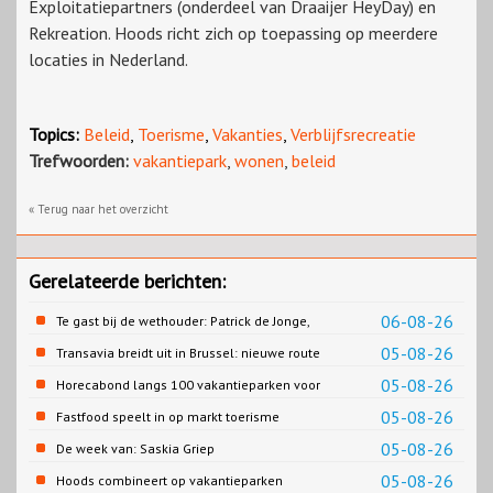
Exploitatiepartners (onderdeel van Draaijer HeyDay) en
Rekreation. Hoods richt zich op toepassing op meerdere
locaties in Nederland.
Topics:
Beleid
,
Toerisme
,
Vakanties
,
Verblijfsrecreatie
Trefwoorden:
vakantiepark
,
wonen
,
beleid
« Terug naar het overzicht
Gerelateerde berichten:
06-08-26
Te gast bij de wethouder: Patrick de Jonge,
Gemeente Emmen
05-08-26
Transavia breidt uit in Brussel: nieuwe route
naar Porto
05-08-26
Horecabond langs 100 vakantieparken voor
Cao-recreatie
05-08-26
Fastfood speelt in op markt toerisme
05-08-26
De week van: Saskia Griep
05-08-26
Hoods combineert op vakantieparken