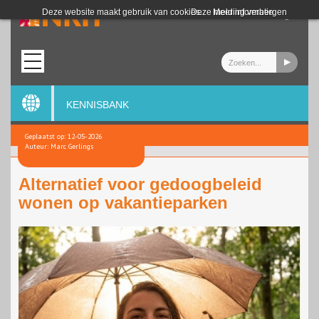
Login
Deze website maakt gebruik van cookies.
Deze melding verbergen
Meer informatie
KENNISBANK
Geplaatst op: 12-05-2026
Auteur: Marc Gerlings
Alternatief voor gedoogbeleid
wonen op vakantieparken