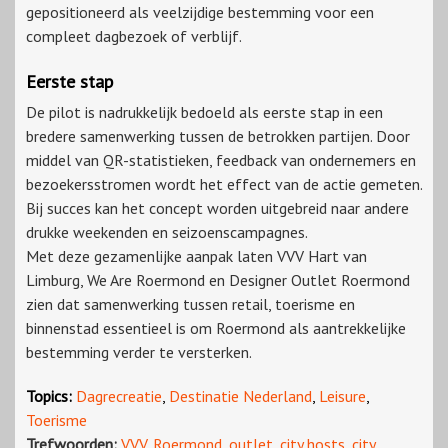
gepositioneerd als veelzijdige bestemming voor een
compleet dagbezoek of verblijf.
Eerste stap
De pilot is nadrukkelijk bedoeld als eerste stap in een
bredere samenwerking tussen de betrokken partijen. Door
middel van QR-statistieken, feedback van ondernemers en
bezoekersstromen wordt het effect van de actie gemeten.
Bij succes kan het concept worden uitgebreid naar andere
drukke weekenden en seizoenscampagnes.
Met deze gezamenlijke aanpak laten VVV Hart van
Limburg, We Are Roermond en Designer Outlet Roermond
zien dat samenwerking tussen retail, toerisme en
binnenstad essentieel is om Roermond als aantrekkelijke
bestemming verder te versterken.
Topics:
Dagrecreatie
,
Destinatie Nederland
,
Leisure
,
Toerisme
Trefwoorden:
VVV
,
Roermond
,
outlet
,
city hosts
,
city