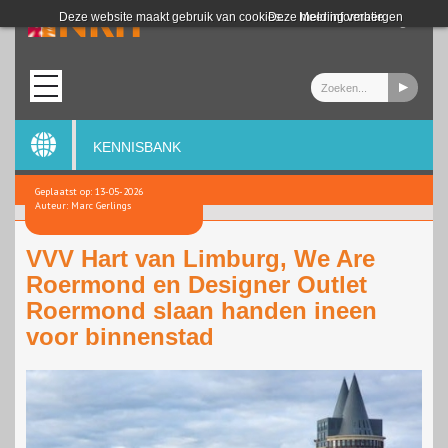
Login
Deze website maakt gebruik van cookies.
Deze melding verbergen
Meer informatie
KENNISBANK
Geplaatst op: 13-05-2026
Auteur: Marc Gerlings
VVV Hart van Limburg, We Are
Roermond en Designer Outlet
Roermond slaan handen ineen
voor binnenstad