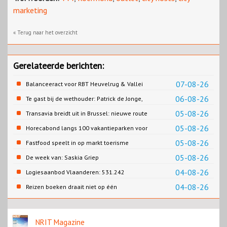
marketing
« Terug naar het overzicht
Gerelateerde berichten:
07-08-26
Balanceeract voor RBT Heuvelrug & Vallei
06-08-26
Te gast bij de wethouder: Patrick de Jonge,
Gemeente Emmen
05-08-26
Transavia breidt uit in Brussel: nieuwe route
naar Porto
05-08-26
Horecabond langs 100 vakantieparken voor
Cao-recreatie
05-08-26
Fastfood speelt in op markt toerisme
05-08-26
De week van: Saskia Griep
04-08-26
Logiesaanbod Vlaanderen: 531.242
slaapplaatsen
04-08-26
Reizen boeken draait niet op één
contentbron
NRIT Magazine