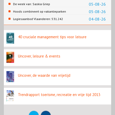
05-08-26
De week van: Saskia Griep
05-08-26
Hoods combineert op vakantieparken
recreatie en wonen
04-08-26
Logiesaanbod Vlaanderen: 531.242
slaapplaatsen
40 cruciale management tips voor leisure
Uncover, leisure & events
Uncover, de waarde van vrijetijd
Trendrapport toerisme, recreatie en vrije tijd 2013