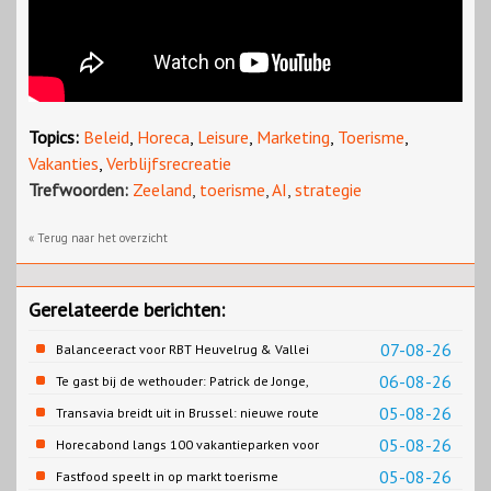
Topics:
Beleid
,
Horeca
,
Leisure
,
Marketing
,
Toerisme
,
Vakanties
,
Verblijfsrecreatie
Trefwoorden:
Zeeland
,
toerisme
,
AI
,
strategie
« Terug naar het overzicht
Gerelateerde berichten:
07-08-26
Balanceeract voor RBT Heuvelrug & Vallei
06-08-26
Te gast bij de wethouder: Patrick de Jonge,
Gemeente Emmen
05-08-26
Transavia breidt uit in Brussel: nieuwe route
naar Porto
05-08-26
Horecabond langs 100 vakantieparken voor
Cao-recreatie
05-08-26
Fastfood speelt in op markt toerisme