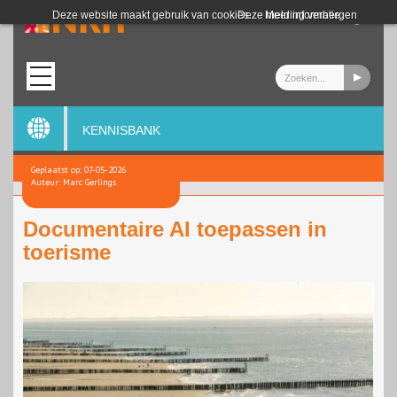
Login
Deze website maakt gebruik van cookies.
Deze melding verbergen
Meer informatie
KENNISBANK
Geplaatst op: 07-05-2026
Auteur: Marc Gerlings
Documentaire AI toepassen in
toerisme