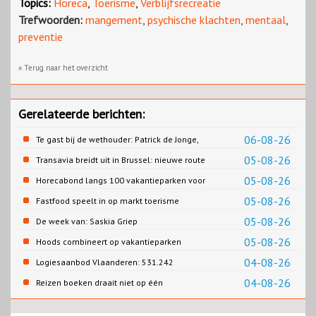
Topics:
Horeca
,
Toerisme
,
Verblijfsrecreatie
Trefwoorden:
mangement
,
psychische klachten
,
mentaal
,
preventie
« Terug naar het overzicht
Gerelateerde berichten:
06-08-26
Te gast bij de wethouder: Patrick de Jonge,
Gemeente Emmen
05-08-26
Transavia breidt uit in Brussel: nieuwe route
naar Porto
05-08-26
Horecabond langs 100 vakantieparken voor
Cao-recreatie
05-08-26
Fastfood speelt in op markt toerisme
05-08-26
De week van: Saskia Griep
05-08-26
Hoods combineert op vakantieparken
recreatie en wonen
04-08-26
Logiesaanbod Vlaanderen: 531.242
slaapplaatsen
04-08-26
Reizen boeken draait niet op één
contentbron