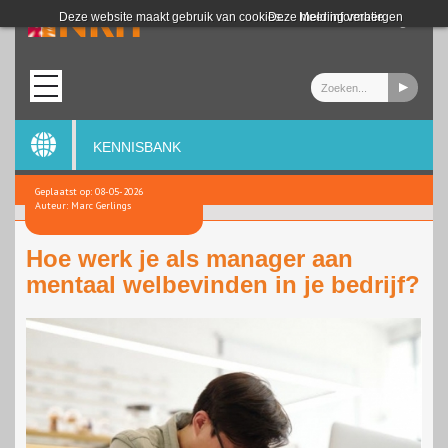
Login
Deze website maakt gebruik van cookies.
Deze melding verbergen
Meer informatie
KENNISBANK
Geplaatst op: 08-05-2026
Auteur: Marc Gerlings
Hoe werk je als manager aan
mentaal welbevinden in je bedrijf?