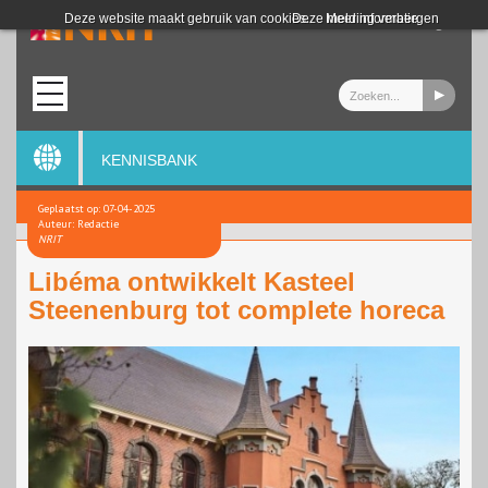
Login
Deze website maakt gebruik van cookies.
Deze melding verbergen
Meer informatie
KENNISBANK
Geplaatst op: 07-04-2025
Auteur: Redactie
NRIT
Libéma ontwikkelt Kasteel
Steenenburg tot complete horeca