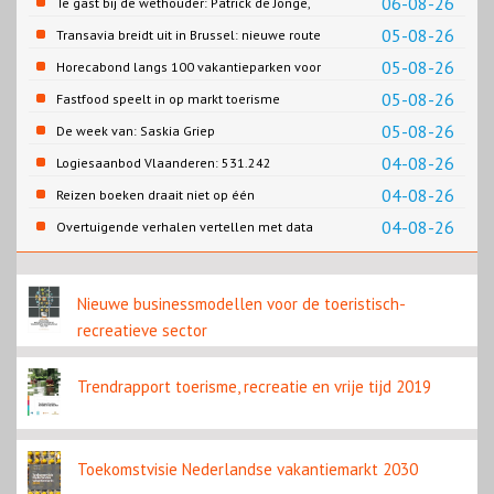
06-08-26
Te gast bij de wethouder: Patrick de Jonge,
Gemeente Emmen
05-08-26
Transavia breidt uit in Brussel: nieuwe route
naar Porto
05-08-26
Horecabond langs 100 vakantieparken voor
Cao-recreatie
05-08-26
Fastfood speelt in op markt toerisme
05-08-26
De week van: Saskia Griep
04-08-26
Logiesaanbod Vlaanderen: 531.242
slaapplaatsen
04-08-26
Reizen boeken draait niet op één
contentbron
04-08-26
Overtuigende verhalen vertellen met data
Nieuwe businessmodellen voor de toeristisch-
recreatieve sector
Trendrapport toerisme, recreatie en vrije tijd 2019
Toekomstvisie Nederlandse vakantiemarkt 2030