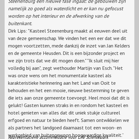
Steenenburg een nieuwe fase ingaat: de gebouwen zijn
namelijk zo goed als waterdicht en er kan nu gefocust
worden op het interieur en de afwerking van de
buitenkant.
Dirk Lips: "Kasteel Steenenburg maakt al eeuwen deel uit
van deze gemeenschap. We vinden het een eer dat we dit
mogen voortzetten, mede dankzij de inzet van Jan Kelders
en de gemeente Heusden. Dit is een bijzonder project en
we zijn trots dat we dit mogen doen." "Ik sluit mij hier
volledig bij aan", zegt wethouder Martijn van Esch. "Het
was onze wens om het monumentale kasteel als
karakteristieke herinnering aan het Land van Ooit te
behouden en het een mooie, nieuwe bestemming te geven
die iets aan onze gemeente toevoegt. Heel mooi dat dit is
gelukt! Gasten kunnen straks in en rondom het kasteel en
hotel genieten van alles dat dit uniek stukje cultureel
erfgoed en natuur te bieden heeft. Samen ontwikkelen we
als partners het landgoed daarnaast tot een woon- en
werkgebied van buitengewoon hoogwaardige kwaliteit.”
Representatieve accommodatie voor Life Sciencepark