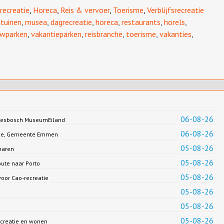
recreatie
,
Horeca
,
Reis & vervoer
,
Toerisme
,
Verblijfsrecreatie
ntuinen
,
musea
,
dagrecreatie
,
horeca
,
restaurants
,
horels
,
wparken
,
vakantieparken
,
reisbranche
,
toerisme
,
vakanties
,
06-08-26
Biesbosch MuseumEiland
06-08-26
Jonge, Gemeente Emmen
05-08-26
haren
05-08-26
oute naar Porto
05-08-26
oor Cao-recreatie
05-08-26
05-08-26
05-08-26
creatie en wonen