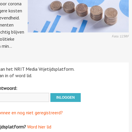
oor corona
ogere kosten
evendheid.
umenten
htig blijven
Foto: 123RF
litieke
 min...
 van het NRIT Media Vrijetijdsplatform.
n in of word lid.
htwoord:
onnee en nog niet geregistreerd?
ijdsplatform?
Word hier lid