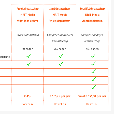
Proeflidmaatschap
Jaarlidmaatschap
Bedrijfslidmaatschap
NRIT Media
NRIT Media
NRIT Media
Vrijetijdsplatform
Vrijetijdsplatform
Vrijetijdsplatform
Stopt automatisch
Compleet individueel
Compleet bedrijfs-
lidmaatschap
lidmaatschap
90 dagen
365 dagen
365 dagen
nnisbank
€ 45,-
€ 165,75 per jaar
Vanaf € 331,50 per jaar
Probeer nu
Bestel nu
Bestel nu