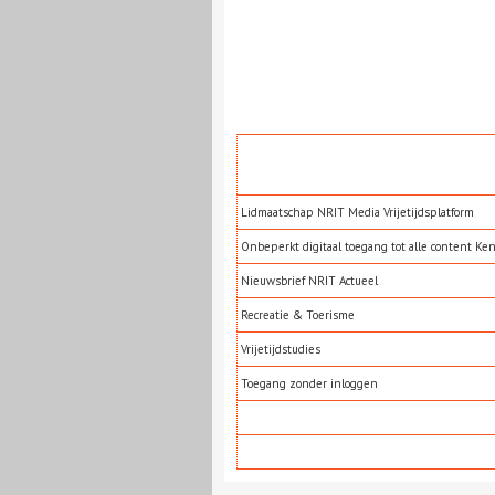
Lidmaatschap NRIT Media Vrijetijdsplatform
Onbeperkt digitaal toegang tot alle content Ke
Nieuwsbrief NRIT Actueel
Recreatie & Toerisme
Vrijetijdstudies
Toegang zonder inloggen