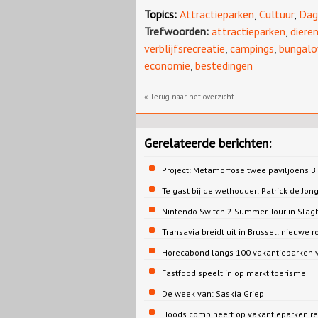
Topics:
Attractieparken
,
Cultuur
,
Dag
Trefwoorden:
attractieparken
,
diere
verblijfsrecreatie
,
campings
,
bungalo
economie
,
bestedingen
« Terug naar het overzicht
Gerelateerde berichten:
Project: Metamorfose twee paviljoens 
Te gast bij de wethouder: Patrick de 
Nintendo Switch 2 Summer Tour in Slag
Transavia breidt uit in Brussel: nieuwe r
Horecabond langs 100 vakantieparken v
Fastfood speelt in op markt toerisme
De week van: Saskia Griep
Hoods combineert op vakantieparken re