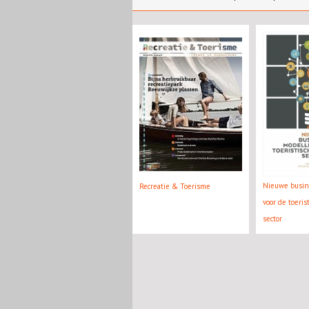
Nieuwe busin
Recreatie & Toerisme
voor de toeris
sector