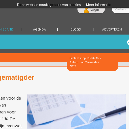
Deze website maakt gebruik van cookies.
Meer informatie
Login
NISBANK
AGENDA
BLOGS
ADVERTEREN
Geplaatst op: 01-04-2025
Auteur: Ton Vermeulen
NRIT
 gematigder
en voor de
van
gaan voor
n 1%. De
zijn evenwel