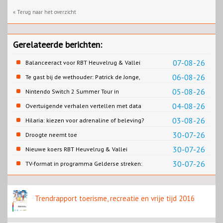
« Terug naar het overzicht
Gerelateerde berichten:
07-08-26
Balanceeract voor RBT Heuvelrug & Vallei
06-08-26
Te gast bij de wethouder: Patrick de Jonge,
Gemeente Emmen
05-08-26
Nintendo Switch 2 Summer Tour in
Slagharen
04-08-26
Overtuigende verhalen vertellen met data
03-08-26
Hilaria: kiezen voor adrenaline of beleving?
30-07-26
Droogte neemt toe
30-07-26
Nieuwe koers RBT Heuvelrug & Vallei
zichtbaar in eerste resultaten 2026
30-07-26
TV-format in programma Gelderse streken:
Rondje Gelderland
Trendrapport toerisme, recreatie en vrije tijd 2016