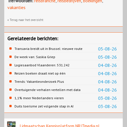
Trefwoorden:
reisbranche
,
reisbedrijven
,
boekingen
,
vakanties
« Terug naar het overzicht
Gerelateerde berichten:
05-08-26
Transavia breidt uit in Brussel: nieuwe route
naar Porto
05-08-26
De week van: Saskia Griep
04-08-26
Logiesaanbod Vlaanderen: 531.242
slaapplaatsen
04-08-26
Reizen boeken draait niet op één
contentbron
04-08-26
Trends: Vakantieonderzoek Plus
04-08-26
Overtuigende verhalen vertellen met data
03-08-26
1,1% meer Nederlanders vieren
zomervakantie in Turkije
03-08-26
Duits toerisme zet volgende stap in AI
content
Lidmaatschap Kennisplatform NRITmedia.nl