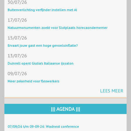
30/07/26
Buitenverlichting verfijnder instellen met AI
17/07/26
Natuurmonumenten zoekt voor Slotplaats horecaondernemer
15/07/26
Ervaart jouw gast een hoge gevoelsinflatie?
13/07/26
Duinrell opent Giulia’s Italiaanse ijssalon
09/07/26
Meer zekerheid voor flexwerkers
LEES MEER
||| AGENDA |||
07/09/26 t/m 09-09-26: Wadnext conference