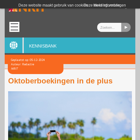
Login
Deze website maakt gebruik van cookies.
Deze melding verbergen
Meer informatie
KENNISBANK
Geplaatst op: 05-12-2024
Auteur: Redactie
NRIT
Oktoberboekingen in de plus