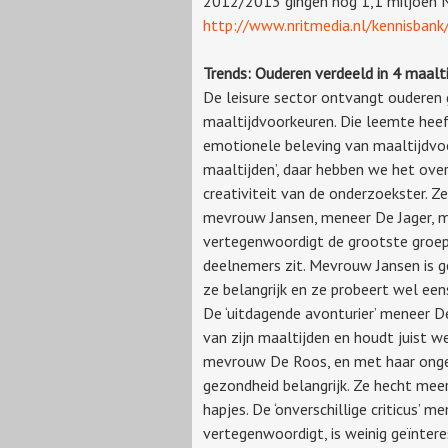
2012/2013 gingen nog 1,1 miljoen N
http://www.nritmedia.nl/kennisban
Trends: Ouderen verdeeld in 4 maalt
De leisure sector ontvangt ouderen 
maaltijdvoorkeuren. Die leemte he
emotionele beleving van maaltijdvoo
maaltijden’, daar hebben we het over
creativiteit van de onderzoekster. 
mevrouw Jansen, meneer De Jager, 
vertegenwoordigt de grootste groep,
deelnemers zit. Mevrouw Jansen is g
ze belangrijk en ze probeert wel eens
De ‘uitdagende avonturier’ meneer D
van zijn maaltijden en houdt juist we
mevrouw De Roos, en met haar ongev
gezondheid belangrijk. Ze hecht me
hapjes. De ‘onverschillige criticus’ 
vertegenwoordigt, is weinig geïntere