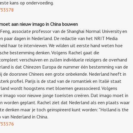
este kans op ondervoeding.
k/33578
 moet aan nieuw imago in China bouwen
Feng, associate professor van de Shanghai Normal University en
en paar dagen in Nederland. De redactie van het NRIT Media
heid haar te interviewen. We wilden uit eerste hand weten hoe
ische bestemming denken. Volgens Rachel gaat die
ompleet verschuiven en zullen individuele reizigers de overhand
erland is dat Chinezen Europa de nummer één bestemming van de
bij de doorsnee Chinees een grote onbekende. Nederland heeft in
erk profiel. Parijs is de stad van de romantiek en Italië staat
land wordt hoogstens met bloemen geassocieerd. Volgens
r imago voor nieuwe jonge toeristen creëren. Dat imago moet in
en worden geplant. Rachel ziet dat Nederland als een plaats waar
te denken maar je toch geïnspireerd kunt worden: "Holland is the
 van Nederland in China.
k/33576