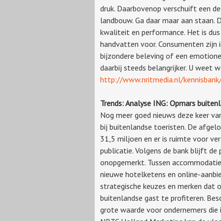
druk. Daarbovenop verschuift een dee
landbouw. Ga daar maar aan staan. De
kwaliteit en performance. Het is dus
handvatten voor. Consumenten zijn 
bijzondere beleving of een emotione
daarbij steeds belangrijker. U weet 
http://www.nritmedia.nl/kennisban
Trends: Analyse ING: Opmars buitenl
Nog meer goed nieuws deze keer van
bij buitenlandse toeristen. De afge
31,5 miljoen en er is ruimte voor ve
publicatie. Volgens de bank blijft d
onopgemerkt. Tussen accommodatie-
nieuwe hotelketens en online-aanbi
strategische keuzes en merken dat o
buitenlandse gast te profiteren. Bes
grote waarde voor ondernemers die i