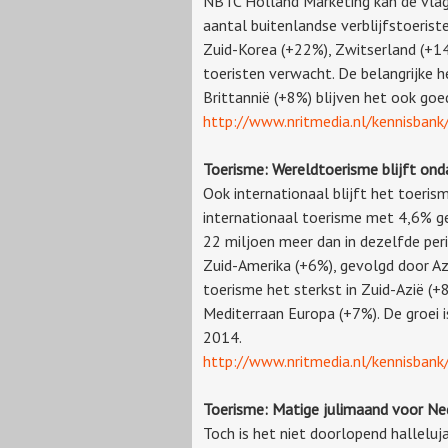
NBTC Holland Marketing kan de vlag 
aantal buitenlandse verblijfstoerist
Zuid-Korea (+22%), Zwitserland (+14
toeristen verwacht. De belangrijke 
Brittannië (+8%) blijven het ook goe
http://www.nritmedia.nl/kennisban
Toerisme: Wereldtoerisme blijft ond
Ook internationaal blijft het toeri
internationaal toerisme met 4,6% ge
22 miljoen meer dan in dezelfde per
Zuid-Amerika (+6%), gevolgd door Az
toerisme het sterkst in Zuid-Azië (
Mediterraan Europa (+7%). De groei 
2014.
http://www.nritmedia.nl/kennisban
Toerisme: Matige julimaand voor Ne
Toch is het niet doorlopend halleluj