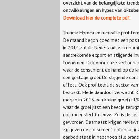
overzicht van de belangrijkste trends
ontwikkelingen en hypes van oktobe
Download hier de complete pdf.
Trends: Horeca en recreatie profit
De maand begon goed met een posit
in 2014 zal de Nederlandse economie
aantrekkende export en stijgende inv
toenemen. Ook voor onze sector hadd
waar de consument de hand op de kni
een gestage groei. De stijgende con
effect. Ook profiteert de sector van
bezoekt. Mede daardoor verwacht Rab
mogen in 2015 een kleine groei (+1%
waar de groei juist een beetje terug
nog meer slecht nieuws. Zo is de sec
geworden. Daarnaast krijgen reviews-
Zij geven de consument optimaal inz
aanbod staat in nagenoeg alle branch