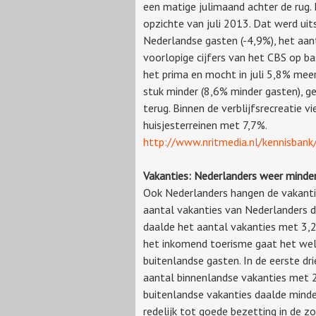
een matige julimaand achter de rug
opzichte van juli 2013. Dat werd ui
Nederlandse gasten (-4,9%), het aanta
voorlopige cijfers van het CBS op b
het prima en mocht in juli 5,8% mee
stuk minder (8,6% minder gasten), g
terug. Binnen de verblijfsrecreatie 
huisjesterreinen met 7,7%.
http://www.nritmedia.nl/kennisban
Vakanties: Nederlanders weer minde
Ook Nederlanders hangen de vakanti
aantal vakanties van Nederlanders dit
daalde het aantal vakanties met 3,2
het inkomend toerisme gaat het wel
buitenlandse gasten. In de eerste dr
aantal binnenlandse vakanties met 2
buitenlandse vakanties daalde minder
redelijk tot goede bezetting in de zo