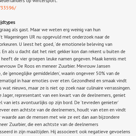
ederlanders op wintersport.
k/33596/
ijdtypes
graag als gast. Maar we weten erg weinig van hun
eft Wageningen UR nu opgevuld met onderzoek naar de
rkeuren. U leest het goed, ‘de emotionele beleving van
. En als u dacht dat het niet gekker kon dan rekent u buiten de
Ze heeft de vier groepen leuke namen gegeven. Maak kennis met
mevrouw De Roos en meneer Zuurbier. Mevrouw Jansen
 de ‘genoeglijke gemiddelden’, waarin ongeveer 50% van de
ematigd in haar emoties over eten. Gezondheid en smaak vindt
 wat nieuws, maar ze is niet op zoek naar culinaire verrassingen.
e Jager, representant van een kwart van de deelnemers, geniet
l van iets avontuurlijks op zijn bord. De ‘tevreden genieter’
eer een achtste van de deelnemers, houdt van eten en vindt
er waarde aan de mensen met wie ze eet dan aan bijzondere
meneer Zuurbier, die een achtste van de deelnemers
sseerd in zijn maaltijden. Hij associeert ook negatieve gevoelens