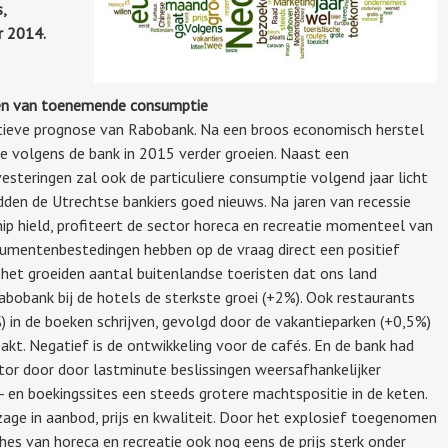
,
r 2014.
eren van toenemende consumptie
ieve prognose van Rabobank. Na een broos economisch herstel
 volgens de bank in 2015 verder groeien. Naast een
esteringen zal ook de particuliere consumptie volgend jaar licht
en de Utrechtse bankiers goed nieuws. Na jaren van recessie
p hield, profiteert de sector horeca en recreatie momenteel van
sumentenbestedingen hebben op de vraag direct een positief
 het groeiden aantal buitenlandse toeristen dat ons land
obank bij de hotels de sterkste groei (+2%). Ook restaurants
) in de boeken schrijven, gevolgd door de vakantieparken (+0,5%)
zakt. Negatief is de ontwikkeling voor de cafés. En de bank had
tor door door lastminute beslissingen weersafhankelijker
 en boekingssites een steeds grotere machtspositie in de keten.
age in aanbod, prijs en kwaliteit. Door het explosief toegenomen
es van horeca en recreatie ook nog eens de prijs sterk onder