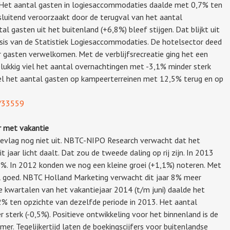
. Het aantal gasten in logiesaccommodaties daalde met 0,7% ten
tsluitend veroorzaakt door de terugval van het aantal
l gasten uit het buitenland (+6,8%) bleef stijgen. Dat blijkt uit
asis van de Statistiek Logiesaccommodaties. De hotelsector deed
r gasten verwelkomen. Met de verblijfsrecreatie ging het een
elukkig viel het aantal overnachtingen met -3,1% minder sterk
viel het aantal gasten op kampeerterreinen met 12,5% terug en op
k/33559
r met vakantie
evlag nog niet uit. NBTC-NIPO Research verwacht dat het
 jaar licht daalt. Dat zou de tweede daling op rij zijn. In 2013
%. In 2012 konden we nog een kleine groei (+1,1%) noteren. Met
 goed. NBTC Holland Marketing verwacht dit jaar 8% meer
ie kwartalen van het vakantiejaar 2014 (t/m juni) daalde het
% ten opzichte van dezelfde periode in 2013. Het aantal
 sterk (-0,5%). Positieve ontwikkeling voor het binnenland is de
mer. Tegelijkertijd laten de boekingscijfers voor buitenlandse