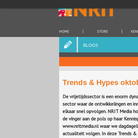
HOME
STORE
KEN
BLOGS
Trends & Hypes okto
De vrijetijdssector is een enorm dy
sector waar de ontwikkelingen en in
elkaar snel opvolgen. NRIT Media h
de vinger aan de pols op haar Kenni
www.nritmedia.nl waar we dagdageli
actualiteit volgen. In deze Trends 