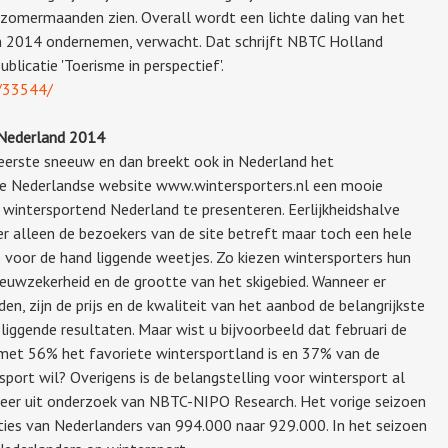
 zomermaanden zien. Overall wordt een lichte daling van het
in 2014 ondernemen, verwacht. Dat schrijft NBTC Holland
blicatie 'Toerisme in perspectief'.
k/33544/
 Nederland 2014
 eerste sneeuw en dan breekt ook in Nederland het
de Nederlandse website www.wintersporters.nl een mooie
 wintersportend Nederland te presenteren. Eerlijkheidshalve
 alleen de bezoekers van de site betreft maar toch een hele
e voor de hand liggende weetjes. Zo kiezen wintersporters hun
euwzekerheid en de grootte van het skigebied. Wanneer er
n, zijn de prijs en de kwaliteit van het aanbod de belangrijkste
liggende resultaten. Maar wist u bijvoorbeeld dat februari de
 met 56% het favoriete wintersportland is en 37% van de
ort wil? Overigens is de belangstelling voor wintersport al
 weer uit onderzoek van NBTC-NIPO Research. Het vorige seizoen
ies van Nederlanders van 994.000 naar 929.000. In het seizoen