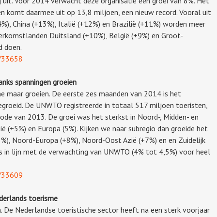
uit. Voor 2014 verwacht deze organisatie een groei van 8%. Het
en komt daarmee uit op 13,8 miljoen, een nieuw record. Vooral uit
%), China (+13%), Italië (+12%) en Brazilië (+11%) worden meer
herkomstlanden Duitsland (+10%), België (+9%) en Groot-
d doen.
k/33658
anks spanningen groeien
sme maar groeien. De eerste zes maanden van 2014 is het
groeid. De UNWTO registreerde in totaal 517 miljoen toeristen,
iode van 2013. De groei was het sterkst in Noord-, Midden- en
ië (+5%) en Europa (5%). Kijken we naar subregio dan groeide het
+8%), Noord-Europa (+8%), Noord-Oost Azië (+7%) en en Zuidelijk
is in lijn met de verwachting van UNWTO (4% tot 4,5%) voor heel
k/33609
derlands toerisme
a. De Nederlandse toeristische sector heeft na een sterk voorjaar