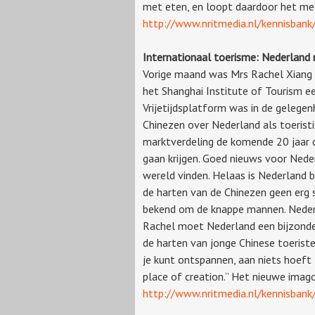
met eten, en loopt daardoor het me
http://www.nritmedia.nl/kennisban
Internationaal toerisme: Nederland
Vorige maand was Mrs Rachel Xiang 
het Shanghai Institute of Tourism e
Vrijetijdsplatform was in de gelegen
Chinezen over Nederland als toerist
marktverdeling de komende 20 jaar c
gaan krijgen. Goed nieuws voor Ned
wereld vinden. Helaas is Nederland 
de harten van de Chinezen geen erg st
bekend om de knappe mannen. Neder
Rachel moet Nederland een bijzonde
de harten van jonge Chinese toerist
je kunt ontspannen, aan niets hoeft 
place of creation.” Het nieuwe imago
http://www.nritmedia.nl/kennisban