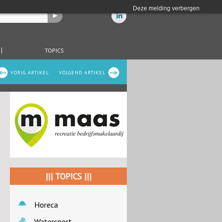
Deze melding verbergen
TOPICS
VORIG ARTIKEL
VOLGEND ARTIKEL
||| TOPICS |||
Horeca
Watersport