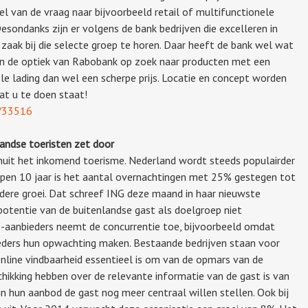
l van de vraag naar bijvoorbeeld retail of multifunctionele
sondanks zijn er volgens de bank bedrijven die excelleren in
 zaak bij die selecte groep te horen. Daar heeft de bank wel wat
in de optiek van Rabobank op zoek naar producten met een
le lading dan wel een scherpe prijs. Locatie en concept worden
wat u te doen staat!
k/33516
andse toeristen zet door
uit het inkomend toerisme. Nederland wordt steeds populairder
lopen 10 jaar is het aantal overnachtingen met 25% gestegen tot
rdere groei. Dat schreef ING deze maand in haar nieuwste
e potentie van de buitenlandse gast als doelgroep niet
aanbieders neemt de concurrentie toe, bijvoorbeeld omdat
eders hun opwachting maken. Bestaande bedrijven staan voor
nline vindbaarheid essentieel is om van de opmars van de
chikking hebben over de relevante informatie van de gast is van
n hun aanbod de gast nog meer centraal willen stellen. Ook bij