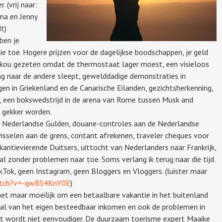
 (vrij naar:
ma en Jenny
t)
ben je
ie toe. Hogere prijzen voor de dagelijkse boodschappen, je geld
e kou gezeten omdat de thermostaat lager moest, een visieloos
ing naar de andere sleept, gewelddadige demonstraties in
gen in Griekenland en de Canarische Eilanden, gezichtsherkenning,
d’, een bokswedstrijd in de arena van Rome tussen Musk and
 gekker worden.
de Nederlandse Gulden, douane-controles aan de Nederlandse
wisselen aan de grens, contant afrekenen, traveler cheques voor
antievierende Duitsers, uittocht van Nederlanders naar Frankrijk,
al zonder problemen naar toe. Soms verlang ik terug naar die tijd.
kTok, geen Instagram, geen Bloggers en Vloggers. (luister maar
atch?v=-qwBS4KnY0E
)
t maar moeilijk om een betaalbare vakantie in het buitenland
 al van het eigen besteedbaar inkomen en ook de problemen in
t wordt niet eenvoudiger. De duurzaam toerisme expert Maaike