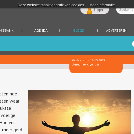
Deze website maakt gebruik van cookies.
Meer informatie
Login
NISBANK
AGENDA
BLOGS
ADVERTEREN
Geplaatst op: 18-10-2023
Auteur: ex-cryonaut
weten hoe
weten waar
eukste
evoelige
Hoe ver
t meer geld