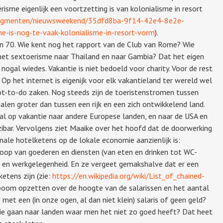
sme eigenlijk een voortzetting is van kolonialisme in resort
fragmenten/nieuwsweekend/35dfd8ba-9f14-42e4-8e2e-
is-nog-te-vaak-kolonialisme-in-resort-vorm
).
n 70. Wie kent nog het rapport van de Club van Rome? Wie
r het sextoerisme naar Thailand en naar Gambia? Dat het eigen
 nogal wiedes. Vakantie is niet bedoeld voor charity. Voor de rest
 Op het internet is eigenijk voor elk vakantieland ter wereld wel
not-to-do zaken. Nog steeds zijn de toeristenstromen tussen
len groter dan tussen een rijk en een zich ontwikkelend land.
al op vakantie naar andere Europese landen, en naar de USA en
ibar. Vervolgens ziet Maaike over het hoofd dat de doorwerking
nale hotelketens op de lokale economie aanzienlijk is:
oop van goederen en diensten (van eten en drinken tot WC-
 en werkgelegenheid. En ze vergeet gemakshalve dat er een
etens zijn (zie:
https://en.wikipedia.org/wiki/List_of_chained-
n boom opzetten over de hoogte van de salarissen en het aantal
met een (in onze ogen, al dan niet klein) salaris of geen geld?
e gaan naar landen waar men het niet zo goed heeft? Dat heet