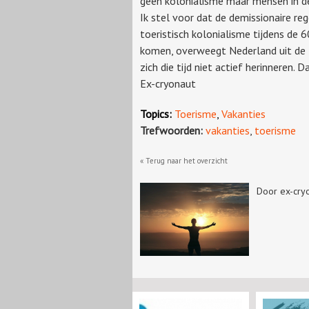
geen kolonialisme maar mensen in de
Ik stel voor dat de demissionaire re
toeristisch kolonialisme tijdens de 6
komen, overweegt Nederland uit de E
zich die tijd niet actief herinneren. D
Ex-cryonaut
Topics:
Toerisme
,
Vakanties
Trefwoorden:
vakanties
,
toerisme
« Terug naar het overzicht
Door ex-cry