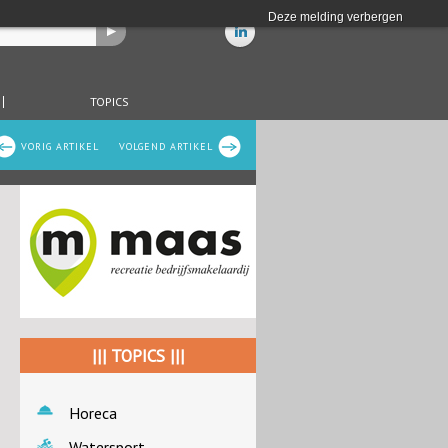
Deze melding verbergen
TOPICS
VORIG ARTIKEL
VOLGEND ARTIKEL
||| TOPICS |||
Horeca
Watersport