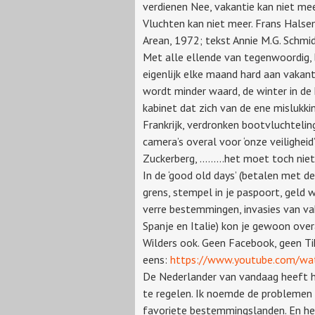
verdienen Nee, vakantie kan niet meer.
Vluchten kan niet meer. Frans Halse
Arean, 1972; tekst Annie M.G. Schmid
Met alle ellende van tegenwoordig, 
eigenlijk elke maand hard aan vakant
wordt minder waard, de winter in d
kabinet dat zich van de ene mislukk
Frankrijk, verdronken bootvluchtelin
camera’s overal voor ‘onze veilighei
Zuckerberg, ..…….het moet toch niet
In de ‘good old days’ (betalen met 
grens, stempel in je paspoort, geld 
verre bestemmingen, invasies van vak
Spanje en Italie) kon je gewoon over
Wilders ook. Geen Facebook, geen Ti
eens:
https://www.youtube.com/w
De Nederlander van vandaag heeft he
te regelen. Ik noemde de problemen
favoriete bestemmingslanden. En he