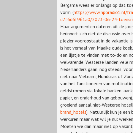
Bergsma wees er onlangs op dat toeri
vorm. (
https://www.nporadio1.nl/
d7f6d6f961a0/2023-06-24-toerisme-
Haar argumenten dateren uit de jare
herinnert zich niet de discussie ove
plezier vooropstaat in de vakantie is
is het verhaal van Maaike oude koek.
een lijstje te vinden met to-do en 
welvarende, Westerse landen vele ma
Nederlanders gaan, nog steeds, voor
niet naar Vietnam, Honduras of Zanz
van het functioneren van multinatio
geldstromen via lokale banken, aank
papier, en onderhoud van gebouwen),
groeiend aantal niet-Westerse hotelk
brand_hotels
). Natuurlijk kun je ee
werkuren maar wat wil je nu: werken 
Moeten we dan maar niet op vakanti