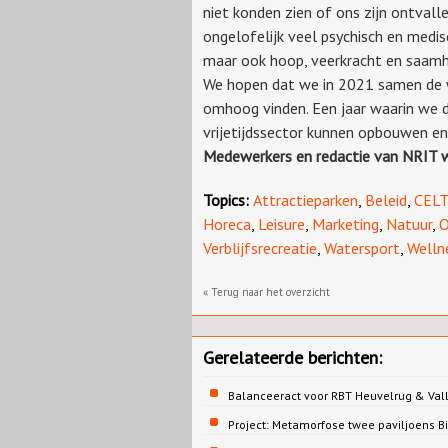
niet konden zien of ons zijn ontvalle
ongelofelijk veel psychisch en medis
maar ook hoop, veerkracht en saamh
We hopen dat we in 2021 samen de
omhoog vinden. Een jaar waarin we 
vrijetijdssector kunnen opbouwen en
Medewerkers en redactie van NRIT w
Topics:
Attractieparken
,
Beleid
,
CEL
Horeca
,
Leisure
,
Marketing
,
Natuur
,
O
Verblijfsrecreatie
,
Watersport
,
Welln
« Terug naar het overzicht
Gerelateerde berichten:
Balanceeract voor RBT Heuvelrug & Vall
Project: Metamorfose twee paviljoens 