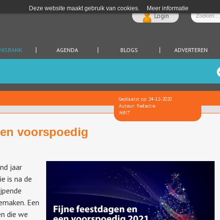
Deze website maakt gebruik van cookies.
Meer informatie
Login
NISBANK
AGENDA
BLOGS
ADVERTEREN
Geplaatst op: 24-12-2020
Auteur: Redactie
NRIT
een voorspoedig
nd jaar
e is na de
ijpende
eemaken. Een
en die we