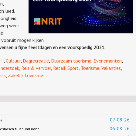
n,
ch leed,
origheid.
 weg weer
de
 vooruit mogen kijken.
ensen u fijne feestdagen en een voorspoedig 2021.
TH
,
Cultuur
,
Dagrecreatie
,
Duurzaam toerisme
,
Evenementen
,
nderzoek
,
Reis & vervoer
,
Retail
,
Sport
,
Toerisme
,
Vakanties
,
ess
,
Zakelijk toerisme
07-08-26
ei
06-08-26
Biesbosch MuseumEiland