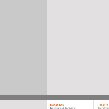
Magazines
Recente 
Recreatie & Toerisme
Trendrap