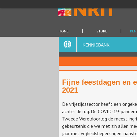
HOME
STORE
KEN
KENNISBANK
Fijne feestdagen en 
2021
De vrijetijdssector heeft een ongeke
achter de rug. De COVID-19-pandemi
Tweede Wereldoorlog de meest ingr
gebeurtenis die we met z’n allen m
jaar met vrijheidsbeperkingen, naast