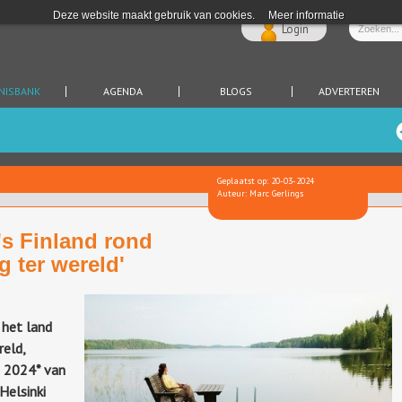
Deze website maakt gebruik van cookies.
Meer informatie
Login
NISBANK
AGENDA
BLOGS
ADVERTEREN
Geplaatst op: 20-03-2024
Auteur: Marc Gerlings
s Finland rond
g ter wereld'
 het land
reld,
t 2024* van
Helsinki