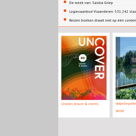
De week van: Saskia Griep
Logiesaanbod Vlaanderen: 531.242 sla
Reizen boeken draait niet op één conte
Vakantiepark
Uncover, leisure & events
beeld