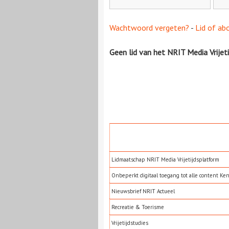
Wachtwoord vergeten?
-
Lid of ab
Geen lid van het NRIT Media Vrijet
Lidmaatschap NRIT Media Vrijetijdsplatform
Onbeperkt digitaal toegang tot alle content Ke
Nieuwsbrief NRIT Actueel
Recreatie & Toerisme
Vrijetijdstudies