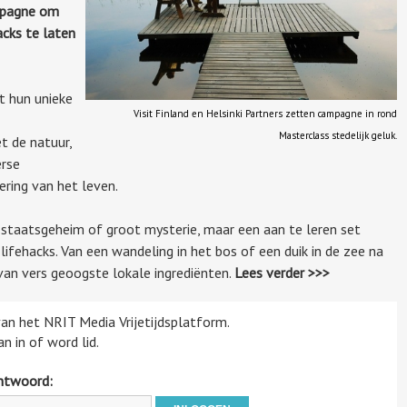
ampagne om
acks te laten
t hun unieke
Visit Finland en Helsinki Partners zetten campagne in rond
Masterclass stedelijk geluk.
 de natuur,
erse
ring van het leven.
n staatsgeheim of groot mysterie, maar een aan te leren set
ifehacks. Van een wandeling in het bos of een duik in de zee na
an vers geoogste lokale ingrediënten.
Lees verder >>>
 van het NRIT Media Vrijetijdsplatform.
n in of word lid.
htwoord: