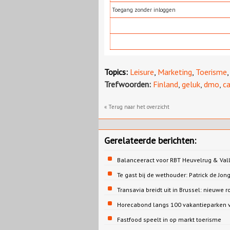
Toegang zonder inloggen
Topics:
Leisure
,
Marketing
,
Toerisme
Trefwoorden:
Finland
,
geluk
,
dmo
,
c
« Terug naar het overzicht
Gerelateerde berichten:
Balanceeract voor RBT Heuvelrug & Vall
Te gast bij de wethouder: Patrick de 
Transavia breidt uit in Brussel: nieuwe r
Horecabond langs 100 vakantieparken v
Fastfood speelt in op markt toerisme