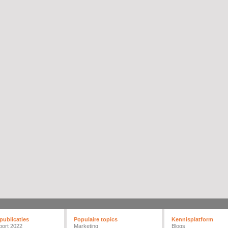
publicaties
Populaire topics
Kennisplatform
port 2022
Marketing
Blogs