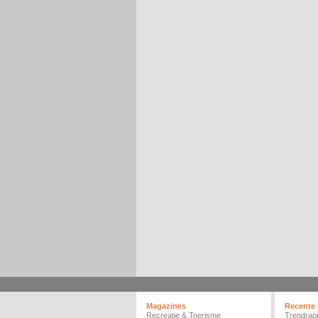
Magazines
Recente 
Recreatie & Toerisme
Trendrap