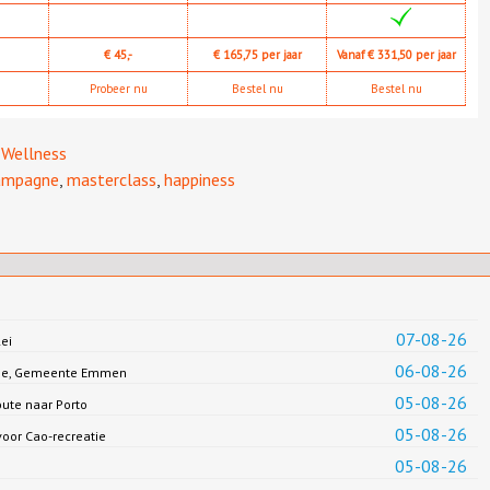
€ 45,-
€ 165,75 per jaar
Vanaf € 331,50 per jaar
Probeer nu
Bestel nu
Bestel nu
,
Wellness
ampagne
,
masterclass
,
happiness
07-08-26
ei
06-08-26
Jonge, Gemeente Emmen
05-08-26
oute naar Porto
05-08-26
oor Cao-recreatie
05-08-26