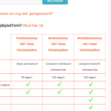
onnee en nog niet geregistreerd?
ijdsplatform?
Word hier lid
Proeflidmaatschap
Jaarlidmaatschap
Bedrijfslidmaatschap
NRIT Media
NRIT Media
NRIT Media
Vrijetijdsplatform
Vrijetijdsplatform
Vrijetijdsplatform
Stopt automatisch
Compleet individueel
Compleet bedrijfs-
lidmaatschap
lidmaatschap
90 dagen
365 dagen
365 dagen
nnisbank