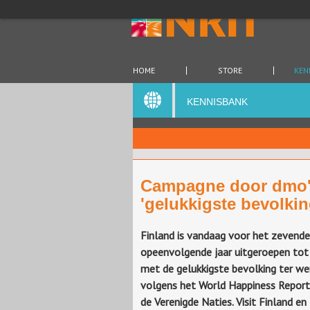
HOME
STORE
KEN
KENNISBANK
Campagne door dmo'
'gelukkigste bevolkin
Finland is vandaag voor het zevende
opeenvolgende jaar uitgeroepen tot
met de gelukkigste bevolking ter we
volgens het World Happiness Repor
de Verenigde Naties. Visit Finland en 