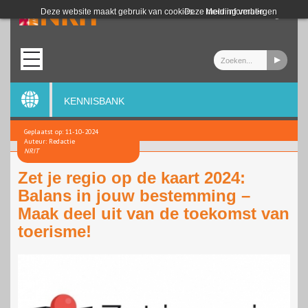
Login
Deze website maakt gebruik van cookies.
Deze melding verbergen
Meer informatie
KENNISBANK
Geplaatst op: 11-10-2024
Auteur: Redactie
NRIT
Zet je regio op de kaart 2024:
Balans in jouw bestemming –
Maak deel uit van de toekomst van
toerisme!