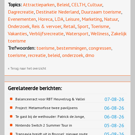
Topics:
Attractieparken
,
Beleid
,
CELTH
,
Cultuur
,
Dagrecreatie
,
Destinatie Nederland
,
Duurzaam toerisme
,
Evenementen
,
Horeca
,
LDA
,
Leisure
,
Marketing
,
Natuur
,
Onderzoek
,
Reis & vervoer
,
Retail
,
Sport
,
Toerisme
,
Vakanties
,
Verblijfsrecreatie
,
Watersport
,
Wellness
,
Zakelijk
toerisme
Trefwoorden:
toerisme
,
bestemmingen
,
congressen
,
toerisme
,
recreatie
,
beleid
,
onderzoek
,
dmo
« Terug naar het overzicht
Gerelateerde berichten:
07-08-26
Balanceeract voor RBT Heuvelrug & Vallei
06-08-26
Project: Metamorfose twee paviljoens
Biesbosch MuseumEiland
06-08-26
Te gast bij de wethouder: Patrick de Jonge,
Gemeente Emmen
05-08-26
Nintendo Switch 2 Summer Tour in
Slagharen
05-08-26
Transavia breidt uit in Brussel: nieuwe route