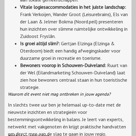
Vitale logiesaccommodaties in het juiste landschap:
Frank Verkoijen, Wander Groot (Leisurebrains), Els van
der Laan & Jelmer Bokma (Noord.peil) presenteren
hun inzichten over slimme ruimtelijke ontwikkeling in
Zuidoost Fryslân.
Is groei altijd slim?:
Gertjan Elzinga (Elzinga &
Oterdoom) biedt een handig afwegingskader voor
duurzame groei in recreatie en toerisme.
Bewoners voorop in Schouwen-Duiveland:
Ruurt van
der Wel (Eilandmarketing Schouwen-Duiveland) laat
zien hoe bewoners centraal staan in hun toeristische
strategie.
Waarom dit event niet mag ontbreken in jouw agenda?
In slechts twee uur ben je helemaal up-to-date met de
nieuwste inzichten en strategieën voor
bestemmingsontwikkeling in balans. Je leert van experts,
netwerkt met vakgenoten én krijgt praktische handvatten
om direct mee aan de slag te gaan in jouw regio.