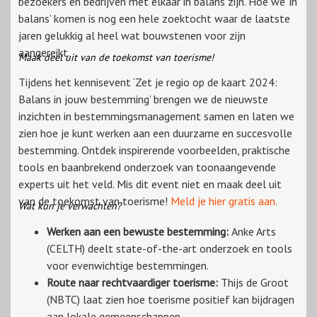
bezoekers en bedrijven met elkaar in balans zijn. Hoe we ‘in
balans’ komen is nog een hele zoektocht waar de laatste
jaren gelukkig al heel wat bouwstenen voor zijn
aangereikt.
Maak deel uit van de toekomst van toerisme!
Tijdens het kennisevent ‘Zet je regio op de kaart 2024:
Balans in jouw bestemming’ brengen we de nieuwste
inzichten in bestemmingsmanagement samen en laten we
zien hoe je kunt werken aan een duurzame en succesvolle
bestemming. Ontdek inspirerende voorbeelden, praktische
tools en baanbrekend onderzoek van toonaangevende
experts uit het veld. Mis dit event niet en maak deel uit
van de toekomst van toerisme!
Meld je hier gratis aan.
Wat kun je verwachten?
Werken aan een bewuste bestemming:
Anke Arts
(CELTH) deelt state-of-the-art onderzoek en tools
voor evenwichtige bestemmingen.
Route naar rechtvaardiger toerisme:
Thijs de Groot
(NBTC) laat zien hoe toerisme positief kan bijdragen
aan lokale gemeenschappen.