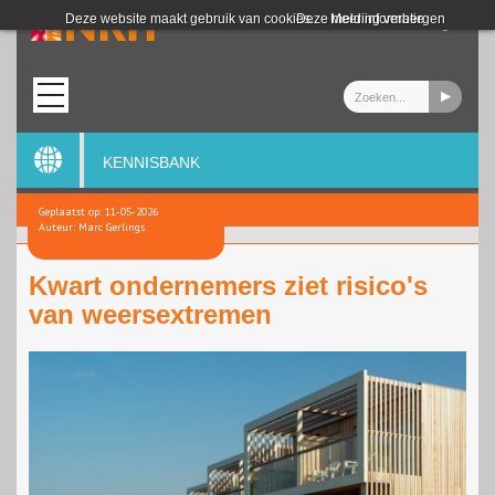
Login
Deze website maakt gebruik van cookies.
Deze melding verbergen
Meer informatie
KENNISBANK
Geplaatst op: 11-05-2026
Auteur: Marc Gerlings
Kwart ondernemers ziet risico's
van weersextremen