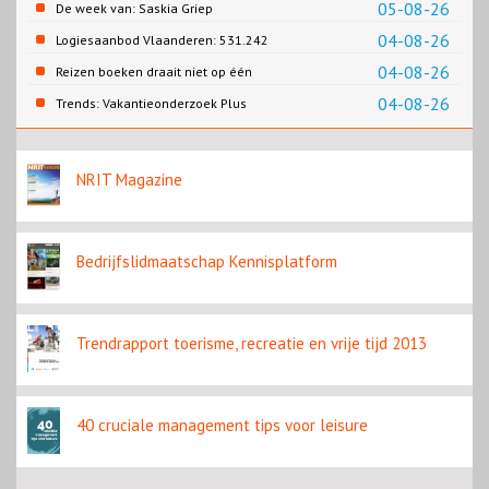
05-08-26
De week van: Saskia Griep
04-08-26
Logiesaanbod Vlaanderen: 531.242
slaapplaatsen
04-08-26
Reizen boeken draait niet op één
contentbron
04-08-26
Trends: Vakantieonderzoek Plus
NRIT Magazine
Bedrijfslidmaatschap Kennisplatform
Trendrapport toerisme, recreatie en vrije tijd 2013
40 cruciale management tips voor leisure