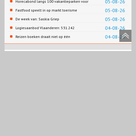
05-08-26
Horecabond langs 100 vakantieparken voor
Cao-recreatie
05-08-26
Fastfood speelt in op markt toerisme
05-08-26
De week van: Saskia Griep
04-08-26
Logiesaanbod Vlaanderen: 531.242
slaapplaatsen
04-08-26
Reizen boeken draait niet op één
contentbron
Abonnement Trendrapport toerisme, recreatie en vrije
tijd
Bedrijfslidmaatschap Kennisplatform
Trendrapport toerisme, recreatie en vrije tijd 2019
Recreatie & Toerisme