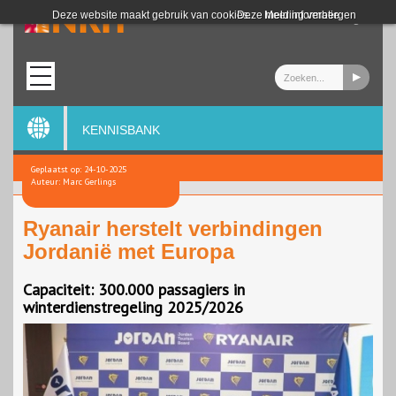
Login
Deze website maakt gebruik van cookies.
Deze melding verbergen
Meer informatie
KENNISBANK
Geplaatst op: 24-10-2025
Auteur: Marc Gerlings
Ryanair herstelt verbindingen
Jordanië met Europa
Capaciteit: 300.000 passagiers in
winterdienstregeling 2025/2026