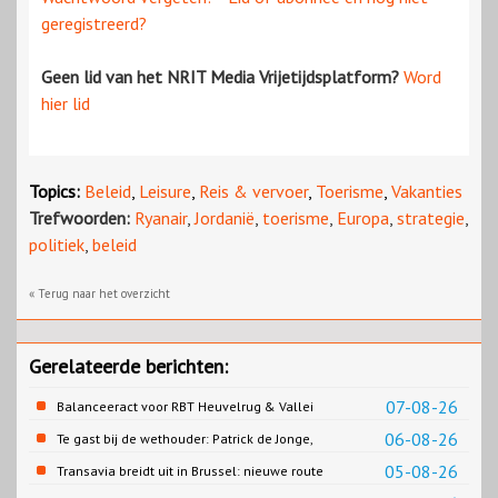
geregistreerd?
Geen lid van het NRIT Media Vrijetijdsplatform?
Word
hier lid
Topics:
Beleid
,
Leisure
,
Reis & vervoer
,
Toerisme
,
Vakanties
Trefwoorden:
Ryanair
,
Jordanië
,
toerisme
,
Europa
,
strategie
,
politiek
,
beleid
« Terug naar het overzicht
Gerelateerde berichten:
07-08-26
Balanceeract voor RBT Heuvelrug & Vallei
06-08-26
Te gast bij de wethouder: Patrick de Jonge,
Gemeente Emmen
05-08-26
Transavia breidt uit in Brussel: nieuwe route
naar Porto