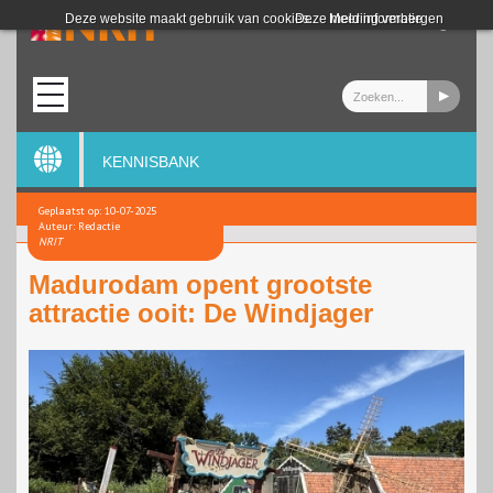
Login
Deze website maakt gebruik van cookies.
Deze melding verbergen
Meer informatie
KENNISBANK
Geplaatst op: 10-07-2025
Auteur: Redactie
NRIT
Madurodam opent grootste
attractie ooit: De Windjager