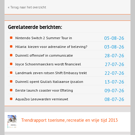
« Terug naar het overzicht
Gerelateerde berichten:
05-08-26
Nintendo Switch 2 Summer Tour in
Slagharen
03-08-26
Hilaria: kiezen voor adrenaline of beleving?
28-07-26
Duinrell offensief in communicatie
27-07-26
Joyce Schoenmaeckers wordt financieel
directeur Efteling
22-07-26
Landmark zeven rotsen Shift Embassy trekt
naar verwachting honderdduizenden
13-07-26
Duinrell opent Giulia’s Italiaanse ijssalon
bezoekers
09-07-26
Eerste launch coaster voor Efteling
08-07-26
AquaZoo Leeuwarden vernieuwt
onderwaterwerelden
Trendrapport toerisme, recreatie en vrije tijd 2013