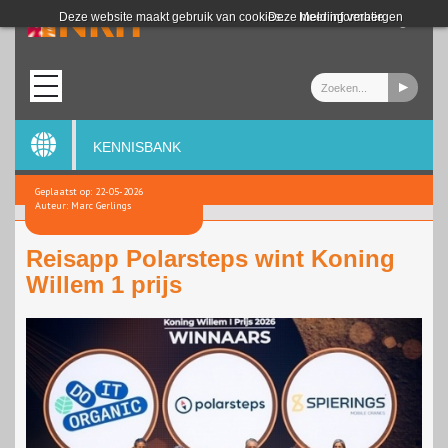
Login
Deze website maakt gebruik van cookies.
Deze melding verbergen
Meer informatie
KENNISBANK
Geplaatst op: 22-05-2026
Auteur: Marc Gerlings
Reisapp Polarsteps wint Koning
Willem 1 prijs