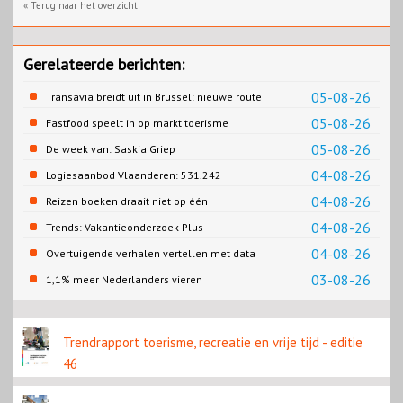
« Terug naar het overzicht
Gerelateerde berichten:
05-08-26
Transavia breidt uit in Brussel: nieuwe route
naar Porto
05-08-26
Fastfood speelt in op markt toerisme
05-08-26
De week van: Saskia Griep
04-08-26
Logiesaanbod Vlaanderen: 531.242
slaapplaatsen
04-08-26
Reizen boeken draait niet op één
contentbron
04-08-26
Trends: Vakantieonderzoek Plus
04-08-26
Overtuigende verhalen vertellen met data
03-08-26
1,1% meer Nederlanders vieren
zomervakantie in Turkije
Trendrapport toerisme, recreatie en vrije tijd - editie
46