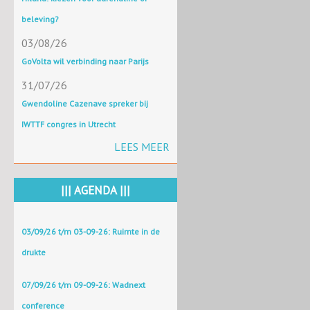
beleving?
03/08/26
GoVolta wil verbinding naar Parijs
31/07/26
Gwendoline Cazenave spreker bij
IWTTF congres in Utrecht
LEES MEER
||| AGENDA |||
03/09/26 t/m 03-09-26: Ruimte in de
drukte
07/09/26 t/m 09-09-26: Wadnext
conference