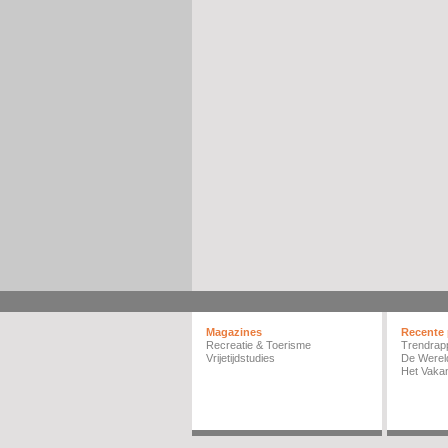
Magazines
Recente 
Recreatie & Toerisme
Trendrap
Vrijetijdstudies
De Werel
Het Vakan