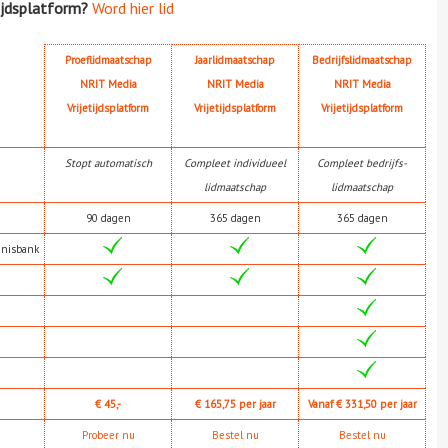
ijdsplatform?
Word hier lid
Proeflidmaatschap
Jaarlidmaatschap
Bedrijfslidmaatschap
NRIT Media
NRIT Media
NRIT Media
Vrijetijdsplatform
Vrijetijdsplatform
Vrijetijdsplatform
Stopt automatisch
Compleet individueel
Compleet bedrijfs-
lidmaatschap
lidmaatschap
90 dagen
365 dagen
365 dagen
nnisbank
€ 45,-
€ 165,75 per jaar
Vanaf € 331,50 per jaar
Probeer nu
Bestel nu
Bestel nu