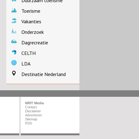
Duurzaam toerisme
Toerisme
Vakanties
Onderzoek
Dagrecreatie
CELTH
LDA
Destinatie Nederland
NRIT Media
Contact
Disclaimer
Adverteren
Sitemap
RSS