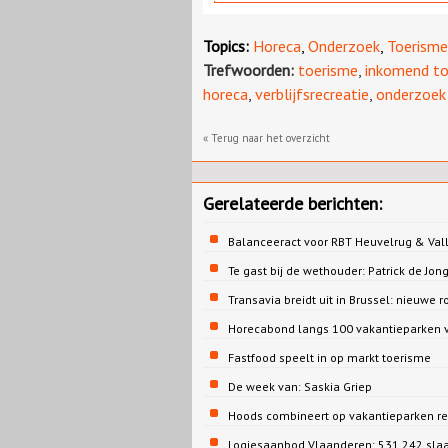
Topics:
Horeca
,
Onderzoek
,
Toerisme
Trefwoorden:
toerisme
,
inkomend to
horeca
,
verblijfsrecreatie
,
onderzoek
« Terug naar het overzicht
Gerelateerde berichten:
Balanceeract voor RBT Heuvelrug & Vall
Te gast bij de wethouder: Patrick de 
Transavia breidt uit in Brussel: nieuwe r
Horecabond langs 100 vakantieparken v
Fastfood speelt in op markt toerisme
De week van: Saskia Griep
Hoods combineert op vakantieparken re
Logiesaanbod Vlaanderen: 531.242 sla