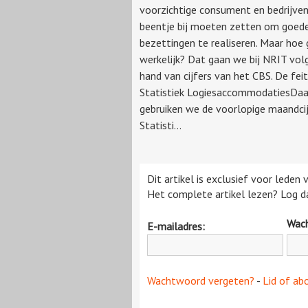
voorzichtige consument en bedrijven
beentje bij moeten zetten om goed
bezettingen te realiseren. Maar hoe
werkelijk? Dat gaan we bij NRIT vol
hand van cijfers van het CBS. De feit
Statistiek LogiesaccommodatiesDaa
gebruiken we de voorlopige maandcij
Statisti...
Dit artikel is exclusief voor leden
Het complete artikel lezen? Log da
Wac
E-mailadres:
Wachtwoord vergeten?
-
Lid of ab