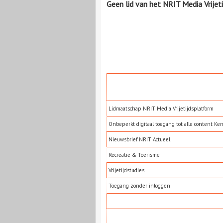
Geen lid van het NRIT Media Vrijet
Lidmaatschap NRIT Media Vrijetijdsplatform
Onbeperkt digitaal toegang tot alle content Ke
Nieuwsbrief NRIT Actueel
Recreatie & Toerisme
Vrijetijdstudies
Toegang zonder inloggen