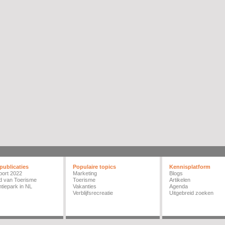
publicaties
Populaire topics
Kennisplatform
port 2022
Marketing
Blogs
d van Toerisme
Toerisme
Artikelen
tiepark in NL
Vakanties
Agenda
Verblijfsrecreatie
Uitgebreid zoeken