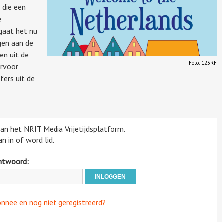
 die een
e
 gaat het nu
gen aan de
en uit de
Foto: 123RF
rvoor
fers uit de
 van het NRIT Media Vrijetijdsplatform.
n in of word lid.
htwoord:
onnee en nog niet geregistreerd?