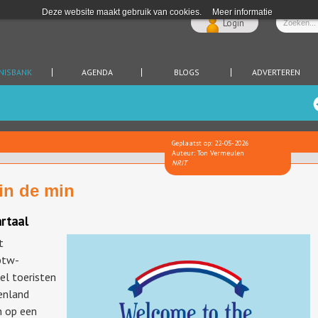
Deze website maakt gebruik van cookies.
Meer informatie
Login
NISBANK
AGENDA
BLOGS
ADVERTEREN
Geplaatst op: 22-05-2026
Auteur: Ton Vermeulen
NRIT
in de min
artaal
t
btw-
el toeristen
tenland
n op een