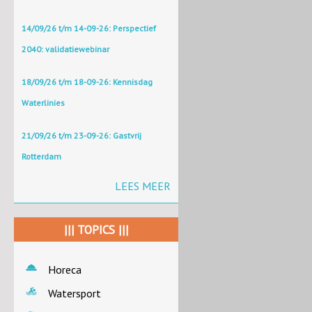
14/09/26 t/m 14-09-26: Perspectief
2040: validatiewebinar
18/09/26 t/m 18-09-26: Kennisdag
Waterlinies
21/09/26 t/m 23-09-26: Gastvrij
Rotterdam
LEES MEER
||| TOPICS |||
Horeca
Watersport