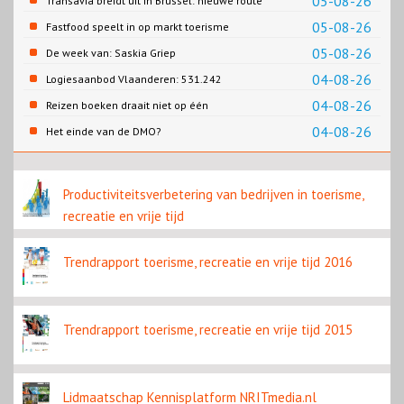
05-08-26
Transavia breidt uit in Brussel: nieuwe route
naar Porto
05-08-26
Fastfood speelt in op markt toerisme
05-08-26
De week van: Saskia Griep
04-08-26
Logiesaanbod Vlaanderen: 531.242
slaapplaatsen
04-08-26
Reizen boeken draait niet op één
contentbron
04-08-26
Het einde van de DMO?
Productiviteitsverbetering van bedrijven in toerisme,
recreatie en vrije tijd
Trendrapport toerisme, recreatie en vrije tijd 2016
Trendrapport toerisme, recreatie en vrije tijd 2015
Lidmaatschap Kennisplatform NRITmedia.nl