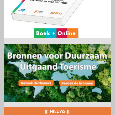
||| NIEUWS |||