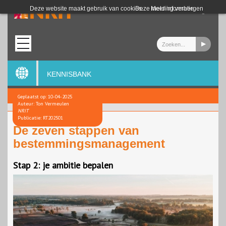
Login
Deze website maakt gebruik van cookies.
Deze melding verbergen
Meer informatie
KENNISBANK
Geplaatst op: 10-04-2025
Auteur: Ton Vermeulen
NRIT
Publicatie: RT202501
De zeven stappen van
bestemmingsmanagement
Stap 2: je ambitie bepalen