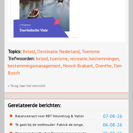
Topics:
Beleid
,
Destinatie Nederland
,
Toerisme
Trefwoorden:
beleid
,
toerisme
,
recreatie
,
bestemmingen
,
bestemmingsmanagement
,
Noord-Brabant
,
Drenthe
,
Den
Bosch
« Terug naar het overzicht
Gerelateerde berichten:
07-08-26
Balanceeract voor RBT Heuvelrug & Vallei
06-08-26
Te gast bij de wethouder: Patrick de Jonge,
Gemeente Emmen