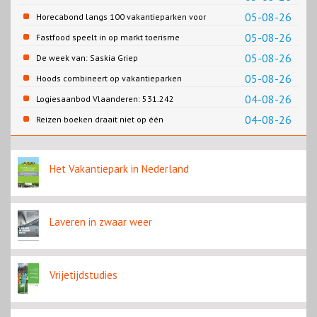
naar Porto
05-08-26
Horecabond langs 100 vakantieparken voor
Cao-recreatie
05-08-26
Fastfood speelt in op markt toerisme
05-08-26
De week van: Saskia Griep
05-08-26
Hoods combineert op vakantieparken
recreatie en wonen
04-08-26
Logiesaanbod Vlaanderen: 531.242
slaapplaatsen
04-08-26
Reizen boeken draait niet op één
contentbron
Het Vakantiepark in Nederland
Laveren in zwaar weer
Vrijetijdstudies