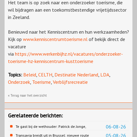
Het team is op zoek naar een onderzoeker toerisme, die
wil bijdragen aan een toekomstbestendige vrijetijdssector
in Zeeland.
Benieuwd naar het Kenniscentrum en hun werkzaamheden?
Kijk op
www.kenniscentrumtoerisme.nl
of bekijk direct de
vacature
via
https://www.werkenbijhz.nl/vacatures/onderzoeker-
toerisme-hz-kenniscentrum-kusttoerisme
Topics:
Beleid
,
CELTH
,
Destinatie Nederland
,
LDA
,
Onderzoek
,
Toerisme
,
Verblijfsrecreatie
« Terug naar het overzicht
Gerelateerde berichten:
06-08-26
Te gast bij de wethouder: Patrick de Jonge,
Gemeente Emmen
05-08-26
Transavia breidt uit in Brussel: nieuwe route