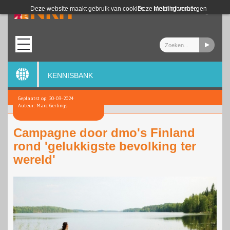
Login
Deze website maakt gebruik van cookies.
Deze melding verbergen
Meer informatie
KENNISBANK
Geplaatst op: 20-03-2024
Auteur: Marc Gerlings
Campagne door dmo's Finland
rond 'gelukkigste bevolking ter
wereld'