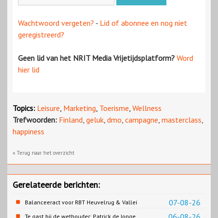
Wachtwoord vergeten?
-
Lid of abonnee en nog niet
geregistreerd?
Geen lid van het NRIT Media Vrijetijdsplatform?
Word
hier lid
Topics:
Leisure
,
Marketing
,
Toerisme
,
Wellness
Trefwoorden:
Finland
,
geluk
,
dmo
,
campagne
,
masterclass
,
happiness
« Terug naar het overzicht
Gerelateerde berichten:
07-08-26
Balanceeract voor RBT Heuvelrug & Vallei
06-08-26
Te gast bij de wethouder: Patrick de Jonge,