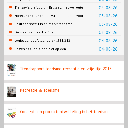
Gemeente Emmen
05-08-26
Transavia breidt uit in Brussel: nieuwe route
naar Porto
05-08-26
Horecabond langs 100 vakantieparken voor
Cao-recreatie
05-08-26
Fastfood speelt in op markt toerisme
05-08-26
De week van: Saskia Griep
04-08-26
Logiesaanbod Vlaanderen: 531.242
slaapplaatsen
04-08-26
Reizen boeken draait niet op één
contentbron
Trendrapport toerisme, recreatie en vrije tijd 2015
Recreatie & Toerisme
Concept- en productontwikkeling in het toerisme