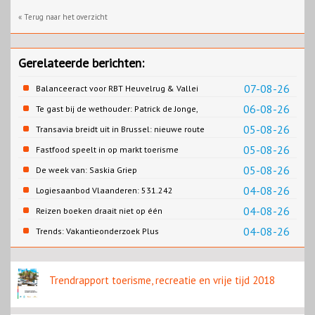
« Terug naar het overzicht
Gerelateerde berichten:
07-08-26
Balanceeract voor RBT Heuvelrug & Vallei
06-08-26
Te gast bij de wethouder: Patrick de Jonge,
Gemeente Emmen
05-08-26
Transavia breidt uit in Brussel: nieuwe route
naar Porto
05-08-26
Fastfood speelt in op markt toerisme
05-08-26
De week van: Saskia Griep
04-08-26
Logiesaanbod Vlaanderen: 531.242
slaapplaatsen
04-08-26
Reizen boeken draait niet op één
contentbron
04-08-26
Trends: Vakantieonderzoek Plus
Trendrapport toerisme, recreatie en vrije tijd 2018