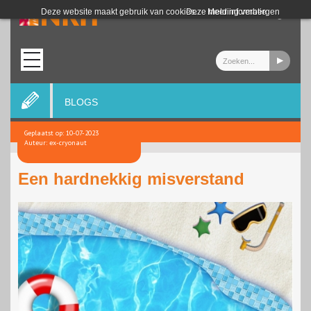
Login
Deze website maakt gebruik van cookies.
Deze melding verbergen
Meer informatie
BLOGS
Geplaatst op: 10-07-2023
Auteur: ex-cryonaut
Een hardnekkig misverstand