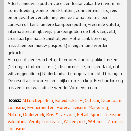
Allerlei nieuwe spullen voor een leuke vakantie (zwem- en
zomerkleding, zonne- en skibrillen, zonnebrand, ski’s, reis-
en ongevallenverzekering, een extra autobeurt, een
caravan of tent, andere kampeerspullen, vreemde valuta,
internationaal rijbewijs, parkeergelden op het vliegveld,
treinkaartjes naar Schiphol, een volle tank benzine,
misschien een nieuw paspoort) in eigen land worden
gekocht;
Een groot deel van het geld voor vakantie-pakketreizen
(14 dagen Indonesië etc.), de commissie, in eigen land, dat
wil zeggen die bij Nederlandse touroperators blijft hangen.
De resultaten waren een spijker op zijn kop. Een hardnekkig
misverstand was uit de wereld. Voor even dan.
Topics:
Attractieparken
,
Beleid
,
CELTH
,
Cultuur
,
Duurzaam
toerisme
,
Evenementen
,
Horeca
,
Leisure
,
Marketing
,
Natuur
,
Onderzoek
,
Reis & vervoer
,
Retail
,
Sport
,
Toerisme
,
Vakanties
,
Verblijfsrecreatie
,
Watersport
,
Wellness
,
Zakelijk
toerisme