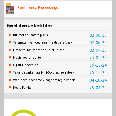
Conference Proceedings
Gerelateerde berichten:
02-06-25
Blij met de laatste plek (?)
02-06-25
Versnellen van duurzaamheidstransities -
het SPRONG project
02-04-25
Liefdevol loslaten: een uniek Leidse
samenwerking
23-01-25
Mooie vooruitzichten
26-11-24
Gij zult innoveren
25-11-24
Vakantieparken als Mini-Dorpjes: een vloek
of een zegen?
04-10-24
Waardevol toerisme vraagt om regie van de
overheid
25-03-24
Beste Femke