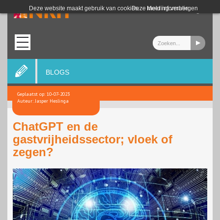
Login
Deze website maakt gebruik van cookies.
Deze melding verbergen
Meer informatie
BLOGS
Geplaatst op: 10-07-2023
Auteur: Jasper Heslinga
ChatGPT en de
gastvrijheidssector; vloek of
zegen?