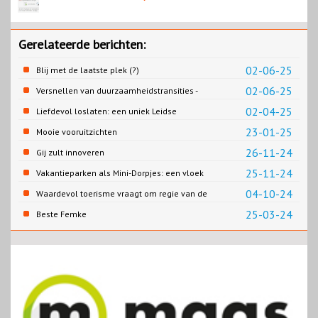
Gerelateerde berichten:
02-06-25
Blij met de laatste plek (?)
02-06-25
Versnellen van duurzaamheidstransities -
het SPRONG project
02-04-25
Liefdevol loslaten: een uniek Leidse
samenwerking
23-01-25
Mooie vooruitzichten
26-11-24
Gij zult innoveren
25-11-24
Vakantieparken als Mini-Dorpjes: een vloek
of een zegen?
04-10-24
Waardevol toerisme vraagt om regie van de
overheid
25-03-24
Beste Femke