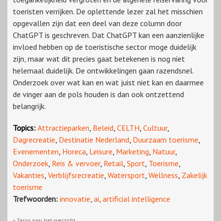
toeristen verrijken. De oplettende lezer zal het misschien
opgevallen zijn dat een deel van deze column door
ChatGPT is geschreven. Dat ChatGPT kan een aanzienlijke
invloed hebben op de toeristische sector moge duidelijk
zijn, maar wat dit precies gaat betekenen is nog niet
helemaal duidelijk. De ontwikkelingen gaan razendsnel.
Onderzoek over wat kan en wat juist niet kan en daarmee
de vinger aan de pols houden is dan ook ontzettend
belangrijk.
Topics:
Attractieparken
,
Beleid
,
CELTH
,
Cultuur
,
Dagrecreatie
,
Destinatie Nederland
,
Duurzaam toerisme
,
Evenementen
,
Horeca
,
Leisure
,
Marketing
,
Natuur
,
Onderzoek
,
Reis & vervoer
,
Retail
,
Sport
,
Toerisme
,
Vakanties
,
Verblijfsrecreatie
,
Watersport
,
Wellness
,
Zakelijk
toerisme
Trefwoorden:
innovatie
,
ai
,
artificial intelligence
« Terug naar het overzicht