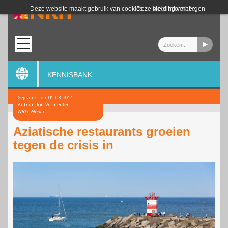
Login
Deze website maakt gebruik van cookies.
Deze melding verbergen
Meer informatie
KENNISBANK
Geplaatst op: 01-08-2014
Auteur: Ton Vermeulen
NRIT Media
Aziatische restaurants groeien
tegen de crisis in