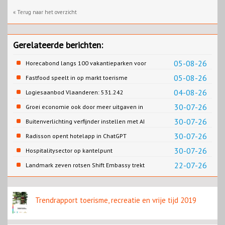
« Terug naar het overzicht
Gerelateerde berichten:
05-08-26
Horecabond langs 100 vakantieparken voor
Cao-recreatie
05-08-26
Fastfood speelt in op markt toerisme
04-08-26
Logiesaanbod Vlaanderen: 531.242
slaapplaatsen
30-07-26
Groei economie ook door meer uitgaven in
horeca
30-07-26
Buitenverlichting verfijnder instellen met AI
30-07-26
Radisson opent hotelapp in ChatGPT
30-07-26
Hospitalitysector op kantelpunt
22-07-26
Landmark zeven rotsen Shift Embassy trekt
naar verwachting honderdduizenden
bezoekers
Trendrapport toerisme, recreatie en vrije tijd 2019