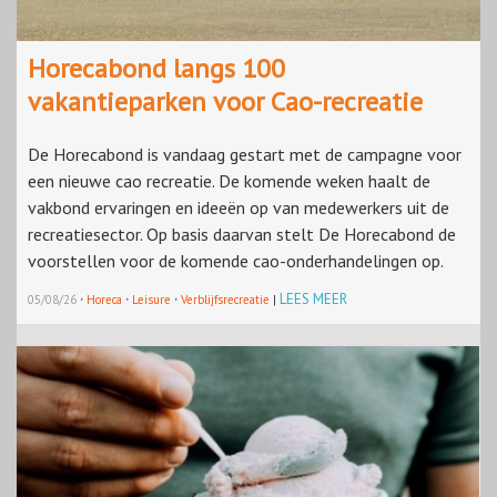
Horecabond langs 100
vakantieparken voor Cao-recreatie
De Horecabond is vandaag gestart met de campagne voor
een nieuwe cao recreatie. De komende weken haalt de
vakbond ervaringen en ideeën op van medewerkers uit de
recreatiesector. Op basis daarvan stelt De Horecabond de
voorstellen voor de komende cao-onderhandelingen op.
·
·
·
LEES MEER
05/08/26
Horeca
Leisure
Verblijfsrecreatie
|