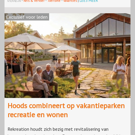
·
·
·
LEES MEER
05/08/26
Reis & vervoer
Toerisme
Vakanties
|
Exclusief voor leden
Hoods combineert op vakantieparken
recreatie en wonen
Rekreation houdt zich bezig met revitalisering van