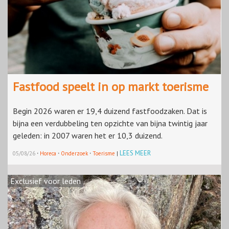
Fastfood speelt in op markt toerisme
Begin 2026 waren er 19,4 duizend fastfoodzaken. Dat is
bijna een verdubbeling ten opzichte van bijna twintig jaar
geleden: in 2007 waren het er 10,3 duizend.
·
·
·
LEES MEER
05/08/26
Horeca
Onderzoek
Toerisme
|
Exclusief voor leden