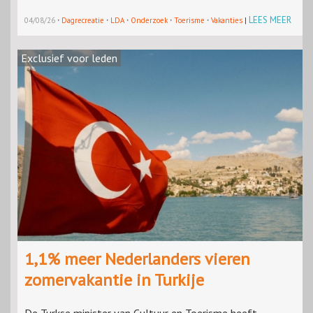
·
·
·
·
·
LEES MEER
04/08/26
Dagrecreatie
LDA
Onderzoek
Toerisme
Vakanties
|
Exclusief voor leden
1,1% meer Nederlanders vieren
zomervakantie in Turkije
De Turkse minister van Cultuur en Toerisme heeft