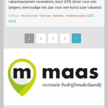
vakantieplannen veranderen, kiest 63% liever voor een
langere, eenvoudige reis dan voor een korte luxe vakantie.
·
·
·
·
LEES
03/08/26
Reis & vervoer
Toerisme
Vakanties
Verblijfsrecreatie
|
MEER
1
2
3
4
>