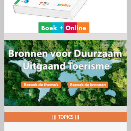
||| TOPICS |||