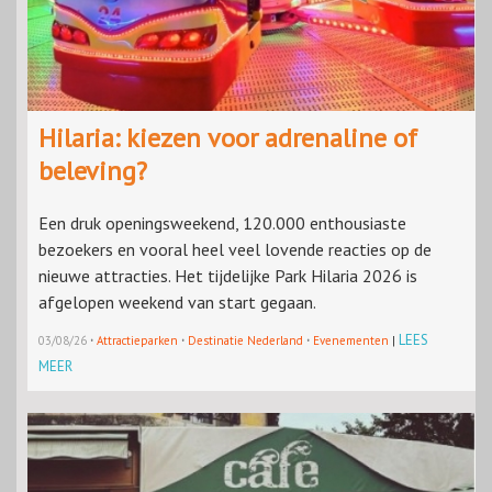
Hilaria: kiezen voor adrenaline of
beleving?
Een druk openingsweekend, 120.000 enthousiaste
bezoekers en vooral heel veel lovende reacties op de
nieuwe attracties. Het tijdelijke Park Hilaria 2026 is
afgelopen weekend van start gegaan.
·
·
·
LEES
03/08/26
Attractieparken
Destinatie Nederland
Evenementen
|
MEER