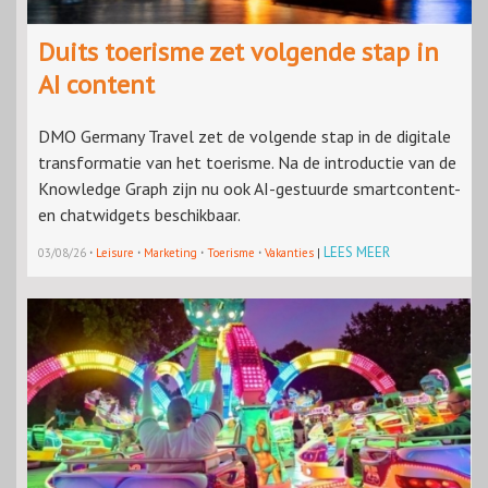
Duits toerisme zet volgende stap in
AI content
DMO Germany Travel zet de volgende stap in de digitale
transformatie van het toerisme. Na de introductie van de
Knowledge Graph zijn nu ook AI-gestuurde smartcontent-
en chatwidgets beschikbaar.
·
·
·
·
LEES MEER
03/08/26
Leisure
Marketing
Toerisme
Vakanties
|