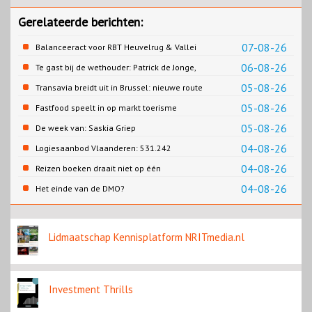
Gerelateerde berichten:
07-08-26
Balanceeract voor RBT Heuvelrug & Vallei
06-08-26
Te gast bij de wethouder: Patrick de Jonge,
Gemeente Emmen
05-08-26
Transavia breidt uit in Brussel: nieuwe route
naar Porto
05-08-26
Fastfood speelt in op markt toerisme
05-08-26
De week van: Saskia Griep
04-08-26
Logiesaanbod Vlaanderen: 531.242
slaapplaatsen
04-08-26
Reizen boeken draait niet op één
contentbron
04-08-26
Het einde van de DMO?
Lidmaatschap Kennisplatform NRITmedia.nl
Investment Thrills