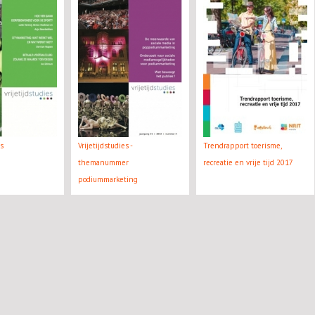
es
Vrijetijdstudies -
Trendrapport toerisme,
themanummer
recreatie en vrije tijd 2017
podiummarketing