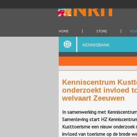
HOME
STORE
KEN
KENNISBANK
Kenniscentrum Kustt
onderzoekt invloed t
welvaart Zeeuwen
In samenwerking met Kenniscentru
Samenleving start HZ Kenniscentru
Kusttoerisme een nieuw onderzoek 
invloed van toerisme op de brede w