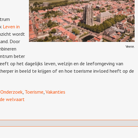
ntrum
ek
Leven in
nzicht wordt
land. Door
Veere.
mbineren
entrum beter
eeft op het dagelijks leven, welzijn en de leefomgeving van
herper in beeld te krijgen of en hoe toerisme invloed heeft op de
,
Onderzoek
,
Toerisme
,
Vakanties
de welvaart