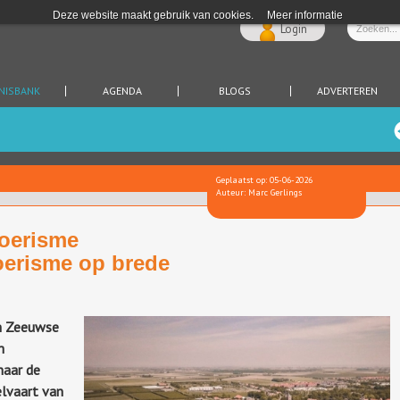
Deze website maakt gebruik van cookies.
Meer informatie
Login
NISBANK
AGENDA
BLOGS
ADVERTEREN
Geplaatst op: 05-06-2026
Auteur: Marc Gerlings
oerisme
oerisme op brede
m Zeeuwse
m
naar de
elvaart van