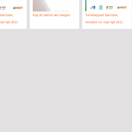
toerisme,
Kijk, de toerist van morgen
Trendrapport toerisme,
rije tijd 2022
recreatie en vrije tijd 2021