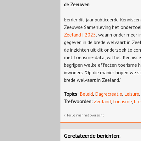
de Zeeuwen.
Eerder dit jaar publiceerde Kennisce
Zeeuwse Samenleving het onderzo
Zeeland | 2025
, waarin onder meer i
gegeven in de brede welvaart in Zee
de inzichten uit dit onderzoek te co
met toerisme-data, wil het Kennisc
begrijpen welke effecten toerisme h
inwoners. "Op die manier hopen we sc
brede welvaart in Zeeland."
Topics:
Beleid
,
Dagrecreatie
,
Leisure
Trefwoorden:
Zeeland
,
toerisme
,
bre
« Terug naar het overzicht
Gerelateerde berichten: