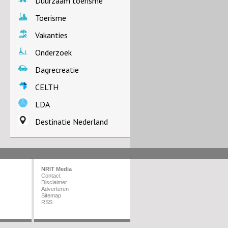
Duurzaam toerisme
Toerisme
Vakanties
Onderzoek
Dagrecreatie
CELTH
LDA
Destinatie Nederland
NRIT Media
Contact
Disclaimer
Adverteren
Sitemap
RSS