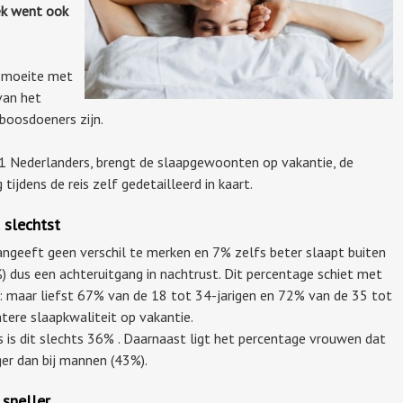
ek went ook
n moeite met
van het
boosdoeners zijn.
1 Nederlanders, brengt de slaapgewoonten op vakantie, de
tijdens de reis zelf gedetailleerd in kaart.
 slechtst
geeft geen verschil te merken en 7% zelfs beter slaapt buiten
) dus een achteruitgang in nachtrust. Dit percentage schiet met
: maar liefst 67% van de 18 tot 34-jarigen en 72% van de 35 tot
tere slaapkwaliteit op vakantie.
rs is dit slechts 36% . Daarnaast ligt het percentage vrouwen dat
ger dan bij mannen (43%).
sneller