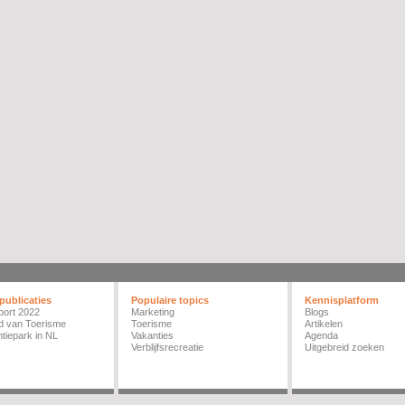
publicaties
Populaire topics
Kennisplatform
port 2022
Marketing
Blogs
d van Toerisme
Toerisme
Artikelen
tiepark in NL
Vakanties
Agenda
Verblijfsrecreatie
Uitgebreid zoeken