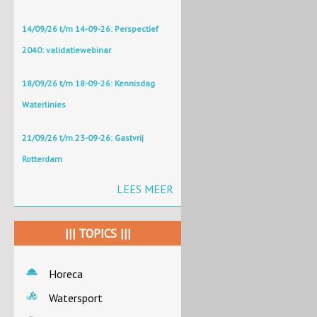
14/09/26 t/m 14-09-26: Perspectief
2040: validatiewebinar
18/09/26 t/m 18-09-26: Kennisdag
Waterlinies
21/09/26 t/m 23-09-26: Gastvrij
Rotterdam
LEES MEER
||| TOPICS |||
Horeca
Watersport