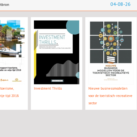
04-08-26
ntbron
toerisme,
Investment Thrills
Nieuwe businessmodellen
rije tijd 2018
voor de toeristisch-recreatieve
sector