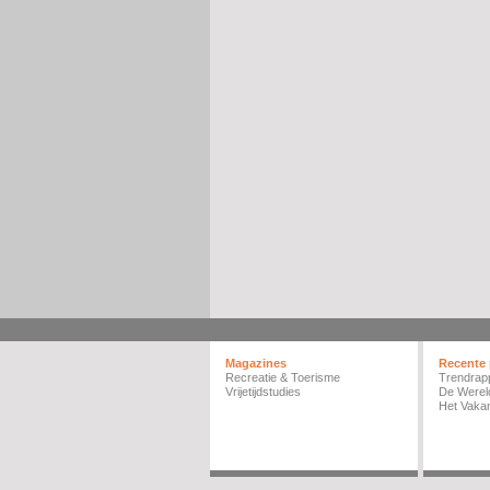
Magazines
Recente 
Recreatie & Toerisme
Trendrap
Vrijetijdstudies
De Werel
Het Vakan