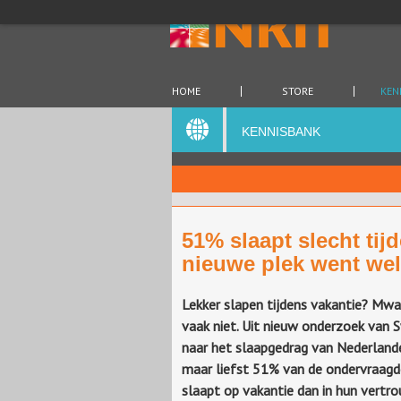
HOME
STORE
KEN
KENNISBANK
51% slaapt slecht tij
nieuwe plek went wel
Lekker slapen tijdens vakantie? Mwa
vaak niet. Uit nieuw onderzoek van 
naar het slaapgedrag van Nederlande
maar liefst 51% van de ondervraagd
slaapt op vakantie dan in hun vertr