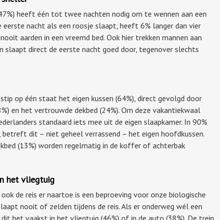
 (47%) heeft één tot twee nachten nodig om te wennen aan een
 eerste nacht als een roosje slaapt, heeft 6% langer dan vier
nooit aarden in een vreemd bed. Ook hier trekken mannen aan
 slaapt direct de eerste nacht goed door, tegenover slechts
ip op één staat het eigen kussen (64%), direct gevolgd door
58%) en het vertrouwde dekbed (24%). Om deze vakantiekwaal
derlanders standaard iets mee uit de eigen slaapkamer. In 90%
 betreft dit – niet geheel verrassend – het eigen hoofdkussen.
kbed (13%) worden regelmatig in de koffer of achterbak
n het vliegtuig
ook de reis er naartoe is een beproeving voor onze biologische
laapt nooit of zelden tijdens de reis. Als er onderweg wél een
it het vaakst in het vliegtuig (46%) of in de auto (38%). De trein