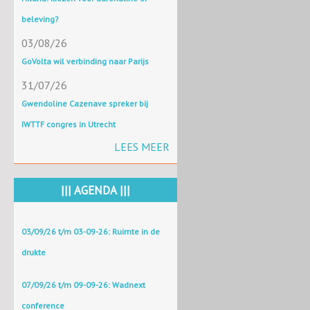
beleving?
03/08/26
GoVolta wil verbinding naar Parijs
31/07/26
Gwendoline Cazenave spreker bij
IWTTF congres in Utrecht
LEES MEER
||| AGENDA |||
03/09/26 t/m 03-09-26: Ruimte in de
drukte
07/09/26 t/m 09-09-26: Wadnext
conference