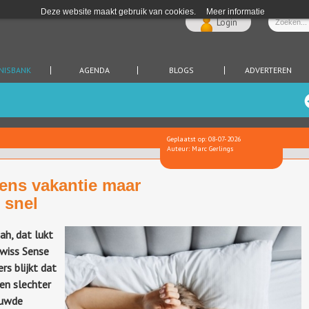
Deze website maakt gebruik van cookies.
Meer informatie
Login
NISBANK
AGENDA
BLOGS
ADVERTEREN
Geplaatst op: 08-07-2026
Auteur: Marc Gerlings
dens vakantie maar
 snel
ah, dat lukt
Swiss Sense
rs blijkt dat
en slechter
ouwde