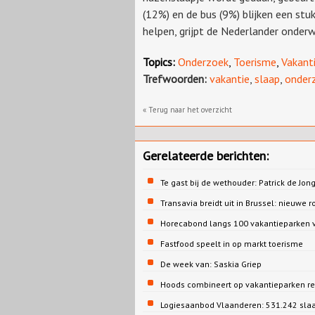
(12%) en de bus (9%) blijken een stu
helpen, grijpt de Nederlander onderw
Topics:
Onderzoek
,
Toerisme
,
Vakant
Trefwoorden:
vakantie
,
slaap
,
onder
« Terug naar het overzicht
Gerelateerde berichten:
Te gast bij de wethouder: Patrick de 
Transavia breidt uit in Brussel: nieuwe r
Horecabond langs 100 vakantieparken v
Fastfood speelt in op markt toerisme
De week van: Saskia Griep
Hoods combineert op vakantieparken re
Logiesaanbod Vlaanderen: 531.242 sla