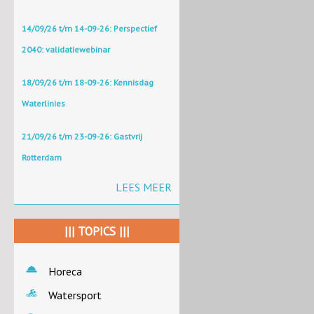
14/09/26 t/m 14-09-26: Perspectief
2040: validatiewebinar
18/09/26 t/m 18-09-26: Kennisdag
Waterlinies
21/09/26 t/m 23-09-26: Gastvrij
Rotterdam
LEES MEER
||| TOPICS |||
Horeca
Watersport