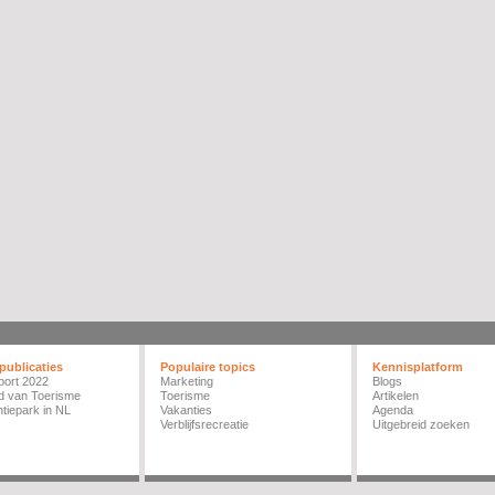
publicaties
Populaire topics
Kennisplatform
port 2022
Marketing
Blogs
d van Toerisme
Toerisme
Artikelen
tiepark in NL
Vakanties
Agenda
Verblijfsrecreatie
Uitgebreid zoeken