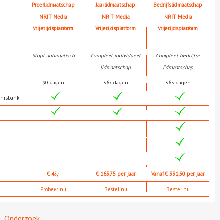
Proeflidmaatschap
Jaarlidmaatschap
Bedrijfslidmaatschap
NRIT Media
NRIT Media
NRIT Media
Vrijetijdsplatform
Vrijetijdsplatform
Vrijetijdsplatform
Stopt automatisch
Compleet individueel
Compleet bedrijfs-
lidmaatschap
lidmaatschap
90 dagen
365 dagen
365 dagen
nnisbank
€ 45,-
€ 165,75 per jaar
Vanaf € 331,50 per jaar
Probeer nu
Bestel nu
Bestel nu
a
,
Onderzoek