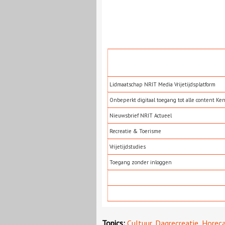
Lidmaatschap NRIT Media Vrijetijdsplatform
Onbeperkt digitaal toegang tot alle content Ke
Nieuwsbrief NRIT Actueel
Recreatie & Toerisme
Vrijetijdstudies
Toegang zonder inloggen
Topics:
Cultuur
,
Dagrecreatie
,
Horec