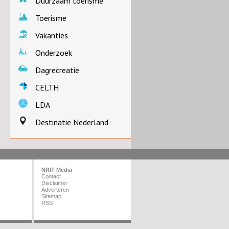
Duurzaam toerisme
Toerisme
Vakanties
Onderzoek
Dagrecreatie
CELTH
LDA
Destinatie Nederland
NRIT Media
Contact
Disclaimer
Adverteren
Sitemap
RSS