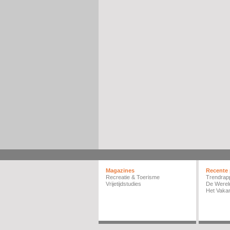
Magazines
Recente 
Recreatie & Toerisme
Trendrap
Vrijetijdstudies
De Werel
Het Vakan