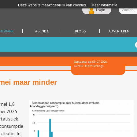
Deze website maakt gebruik van cookies.
Meer informatie
Login
NISBANK
AGENDA
BLOGS
ADVERTEREN
Geplaatst op: 08-07-2026
Auteur: Marc Gerlings
 mei maar minder
mei 1,8
mei 2025,
tatistiek
e consumptie
reatie. In