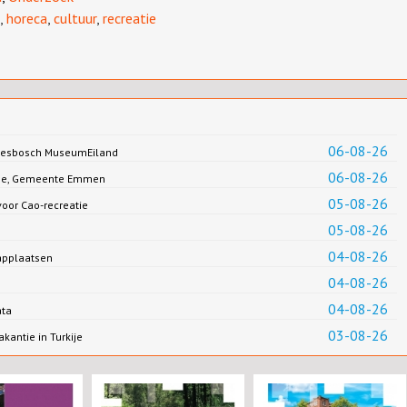
,
horeca
,
cultuur
,
recreatie
06-08-26
Biesbosch MuseumEiland
06-08-26
Jonge, Gemeente Emmen
05-08-26
oor Cao-recreatie
05-08-26
04-08-26
applaatsen
04-08-26
04-08-26
ata
03-08-26
antie in Turkije