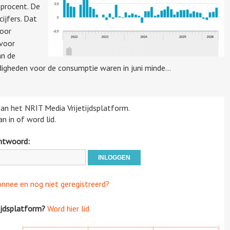
 procent. De
ijfers. Dat
voor
 voor
an de
gheden voor de consumptie waren in juni minde...
 van het NRIT Media Vrijetijdsplatform.
n in of word lid.
htwoord:
onnee en nog niet geregistreerd?
ijdsplatform?
Word hier lid