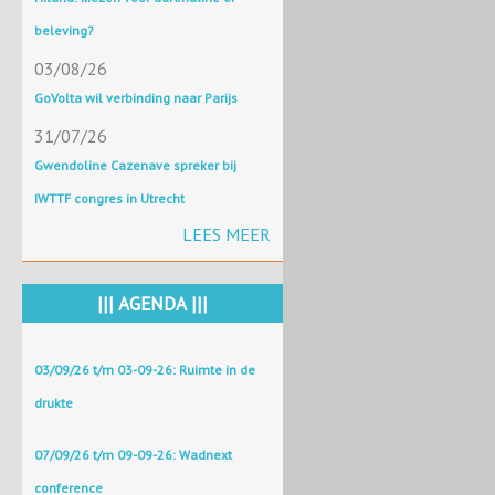
beleving?
03/08/26
GoVolta wil verbinding naar Parijs
31/07/26
Gwendoline Cazenave spreker bij
IWTTF congres in Utrecht
LEES MEER
||| AGENDA |||
03/09/26 t/m 03-09-26: Ruimte in de
drukte
07/09/26 t/m 09-09-26: Wadnext
conference