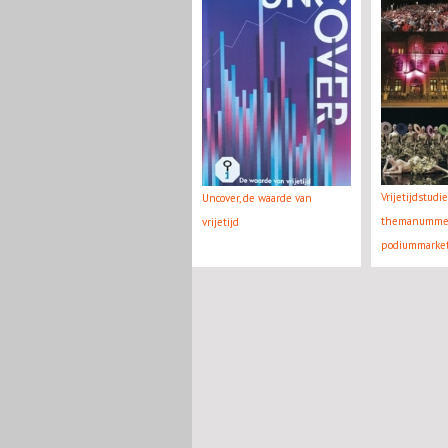
Vrijetijdstudie
Uncover, de waarde van
themanumme
vrijetijd
podiummarke