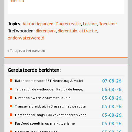
hier lid
Topics:
Attractieparken
,
Dagrecreatie
,
Leisure
,
Toerisme
Trefwoorden:
dierenpark
,
dierentuin
,
attractie
,
onderwaterwereld
« Terug naar het overzicht
Gerelateerde berichten:
07-08-26
Balanceeract voor RBT Heuvelrug & Vallei
06-08-26
Te gast bij de wethouder: Patrick de Jonge,
Gemeente Emmen
05-08-26
Nintendo Switch 2 Summer Tour in
Slagharen
05-08-26
Transavia breidt uit in Brussel: nieuwe route
naar Porto
05-08-26
Horecabond langs 100 vakantieparken voor
Cao-recreatie
05-08-26
Fastfood speelt in op markt toerisme
De week van: Saskia Griep