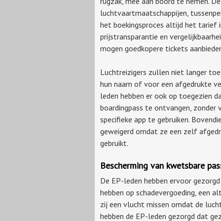
rugzak, mee aan boord te nemen. D
luchtvaartmaatschappijen, tussenpe
het boekingsproces altijd het tarief
prijstransparantie en vergelijkbaar
mogen goedkopere tickets aanbieden 
Luchtreizigers zullen niet langer t
hun naam of voor een afgedrukte ver
leden hebben er ook op toegezien da
boardingpass te ontvangen, zonder 
specifieke app te gebruiken. Bovend
geweigerd omdat ze een zelf afgedru
gebruikt.
Bescherming van kwetsbare pas
De EP-leden hebben ervoor gezorgd d
hebben op schadevergoeding, een alt
zij een vlucht missen omdat de lucht
hebben de EP-leden gezorgd dat gezi