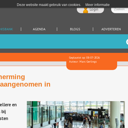
Deze website maakt gebruik van cookies.
Meer informatie
Login
NISBANK
AGENDA
BLOGS
ADVERTEREN
Geplaatst op: 08-07-2026
Auteur: Marc Gerlings
herming
s aangenomen in
ellere en
bij
sten