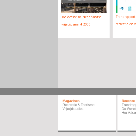
Trendrapport 
Toekomstvisie Nederlandse
recreatie en v
vrijetijdsmarkt 2030
Magazines
Recente 
Recreatie & Toerisme
Trendrap
Vrijetijdstudies
De Werel
Het Vakan