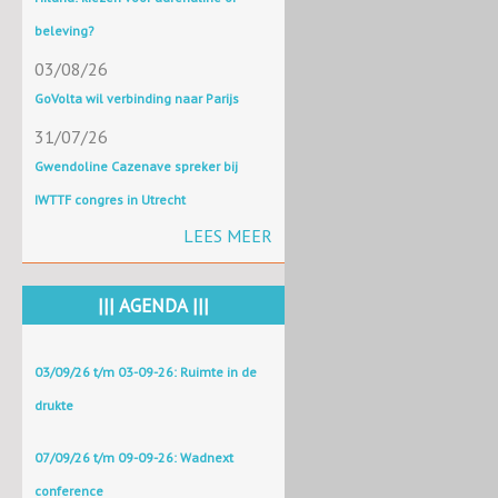
beleving?
03/08/26
GoVolta wil verbinding naar Parijs
31/07/26
Gwendoline Cazenave spreker bij
IWTTF congres in Utrecht
LEES MEER
||| AGENDA |||
03/09/26 t/m 03-09-26: Ruimte in de
drukte
07/09/26 t/m 09-09-26: Wadnext
conference