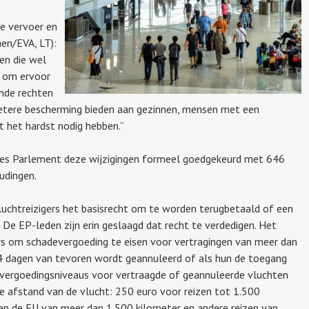
e vervoer en
nen/EVA, LT):
en die wel
t om ervoor
nde rechten
 betere bescherming bieden aan gezinnen, mensen met een
it het hardst nodig hebben.”
ees Parlement deze wijzigingen formeel goedgekeurd met 646
udingen.
luchtreizigers het basisrecht om te worden terugbetaald of een
 De EP-leden zijn erin geslaagd dat recht te verdedigen. Het
gers om schadevergoeding te eisen voor vertragingen van meer dan
 14 dagen van tevoren wordt geannuleerd of als hun de toegang
 vergoedingsniveaus voor vertraagde of geannuleerde vluchten
e afstand van de vlucht: 250 euro voor reizen tot 1.500
nen de EU van meer dan 1.500 kilometer en andere reizen van