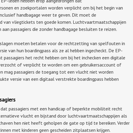
e EP-leden hebben erop aangedrongen dat
rsonen en zoekportalen worden verplicht om bij het begin van
 inclusief handbagage weer te geven. Dit moet de
heid van vliegtickets ten goede komen. Luchtvaartmaatschappijen
aan passagiers die zonder handbagage besluiten te reizen.
oeslagen moeten betalen voor de rechtzetting van spelfouten in
sie van hun boardingpass als ze al hebben ingecheckt. De EP-
t passagiers het recht hebben om bij het inchecken een digitale
verzocht of verplicht te worden om een gebruikersaccount of
ien mag passagiers de toegang tot een vlucht niet worden
kte versie van een digitaal verstrekte boardingpass hebben
sagiers
at passagiers met een handicap of beperkte mobiliteit recht
ernatieve vlucht en bijstand door luchtvaartmaatschappijen als
haven hen niet heeft geholpen de gate op tijd te bereiken. Verder
nnen met kinderen geen gescheiden zitplaatsen krijgen.