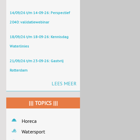
14/09/26 t/m 14-09-26: Perspectief
2040: validatiewebinar
18/09/26 t/m 18-09-26: Kennisdag
Waterlinies
21/09/26 t/m 23-09-26: Gastvrij
Rotterdam
LEES MEER
||| TOPICS |||
Horeca
Watersport