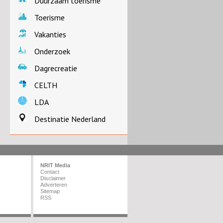
Duurzaam toerisme
Toerisme
Vakanties
Onderzoek
Dagrecreatie
CELTH
LDA
Destinatie Nederland
NRIT Media
Contact
Disclaimer
Adverteren
Sitemap
RSS