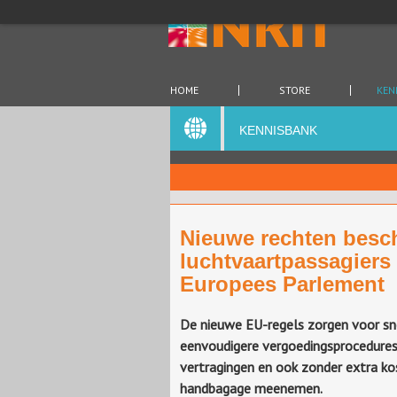
HOME
STORE
KEN
KENNISBANK
Nieuwe rechten besc
luchtvaartpassagier
Europees Parlement
De nieuwe EU-regels zorgen voor sn
eenvoudigere vergoedingsprocedures 
vertragingen en ook zonder extra ko
handbagage meenemen.