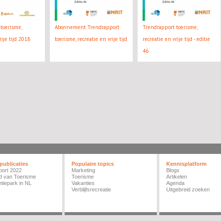
toerisme,
Abonnement Trendrapport
Trendrapport toerisme,
rije tijd 2018
toerisme, recreatie en vrije tijd
recreatie en vrije tijd - editie
46
publicaties
Populaire topics
Kennisplatform
port 2022
Marketing
Blogs
d van Toerisme
Toerisme
Artikelen
tiepark in NL
Vakanties
Agenda
Verblijfsrecreatie
Uitgebreid zoeken