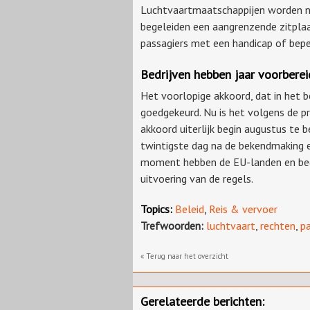
Luchtvaartmaatschappijen worden nam
begeleiden een aangrenzende zitpla
passagiers met een handicap of bepe
Bedrijven hebben jaar voorberei
Het voorlopige akkoord, dat in het 
goedgekeurd. Nu is het volgens de p
akkoord uiterlijk begin augustus te 
twintigste dag na de bekendmaking e
moment hebben de EU-landen en bedri
uitvoering van de regels.
Topics:
Beleid
,
Reis & vervoer
Trefwoorden:
luchtvaart
,
rechten
,
pa
« Terug naar het overzicht
Gerelateerde berichten: