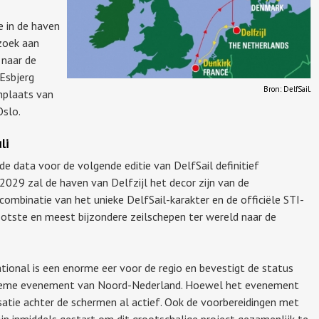
e in de haven
zoek aan
 naar de
 Esbjerg
Bron: DelfSail.
shplaats van
Oslo.
li
de data voor de volgende editie van DelfSail definitief
 2029 zal de haven van Delfzijl het decor zijn van de
combinatie van het unieke DelfSail-karakter en de officiële STI-
otste en meest bijzondere zeilschepen ter wereld naar de
national is een enorme eer voor de regio en bevestigt de status
itieme evenement van Noord-Nederland. Hoewel het evenement
isatie achter de schermen al actief. Ook de voorbereidingen met
jn inmiddels gestart om dit grootschalige project gezamenlijk te