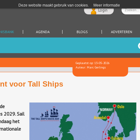
Deze website maakt gebruik van cookies.
Meer informatie
Login
NISBANK
AGENDA
BLOGS
ADVERTEREN
Geplaatst op: 13-05-2026
Auteur: Marc Gerlings
nt voor Tall Ships
 de
s 2029. Sail
andaag het
rnationale