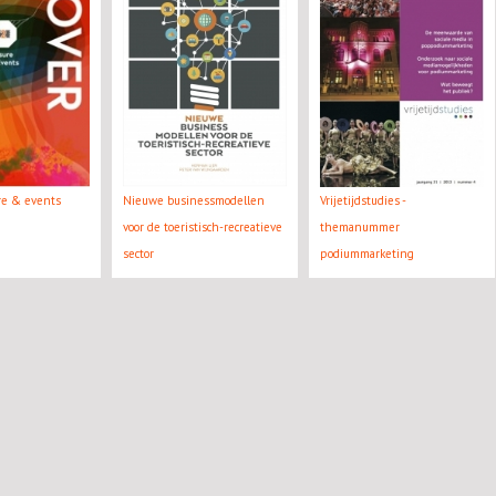
ure & events
Nieuwe businessmodellen
Vrijetijdstudies -
voor de toeristisch-recreatieve
themanummer
sector
podiummarketing