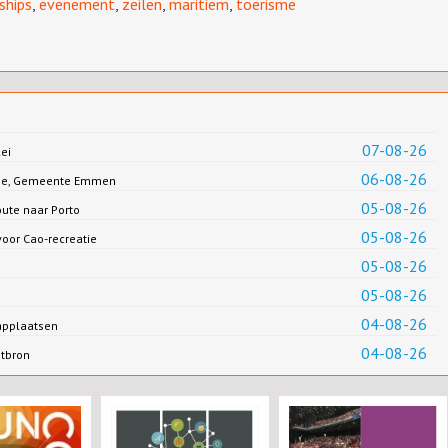
 ships
,
evenement
,
zeilen
,
maritiem
,
toerisme
07-08-26
ei
06-08-26
Jonge, Gemeente Emmen
05-08-26
oute naar Porto
05-08-26
oor Cao-recreatie
05-08-26
05-08-26
04-08-26
applaatsen
04-08-26
ntbron