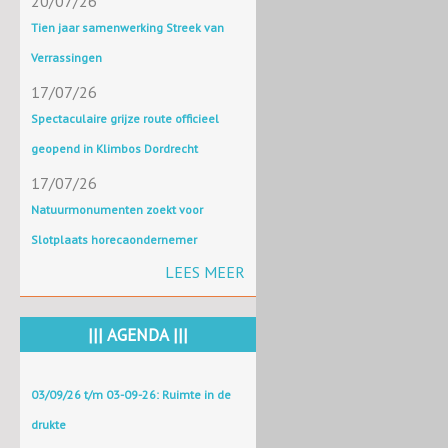
20/07/26
Tien jaar samenwerking Streek van
Verrassingen
17/07/26
Spectaculaire grijze route officieel
geopend in Klimbos Dordrecht
17/07/26
Natuurmonumenten zoekt voor
Slotplaats horecaondernemer
LEES MEER
||| AGENDA |||
03/09/26 t/m 03-09-26: Ruimte in de
drukte