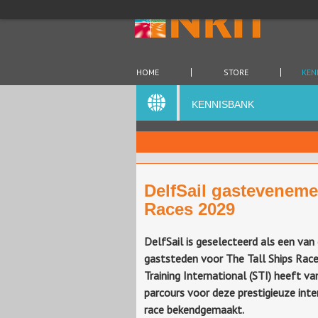
HOME
STORE
KEN
KENNISBANK
DelfSail gasteveneme
Races 2029
DelfSail is geselecteerd als een van
gaststeden voor The Tall Ships Race
Training International (STI) heeft v
parcours voor deze prestigieuze inte
race bekendgemaakt.