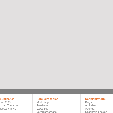
publicaties
Populaire topics
Kennisplatform
port 2022
Marketing
Blogs
d van Toerisme
Toerisme
Artikelen
tiepark in NL
Vakanties
Agenda
Verblijfsrecreatie
Uitgebreid zoeken