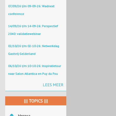
07/09/26 t/m 09-09-26: Wadnext
conference
14/09/26 t/m 14-09-26: Perspectief
2040: validatiewebinar
02/10/26 t/m 02-10-26: Netwerkdag
Gastvrij Gelderland
06/10/26 t/m 10-10-26: Inspiratietour
naar Salon Atlantica en Puy du Fou
LEES MEER
||| TOPICS |||
Horeca