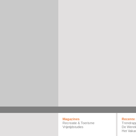
Magazines
Recente 
Recreatie & Toerisme
Trendrap
Vrijetijdstudies
De Werel
Het Vakan