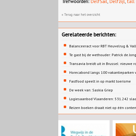
Trefwoorden:
DelfSail
,
Delfzijl
,
tall
« Terug naar het overzicht
Gerelateerde berichten:
Balanceeract voor RBT Heuvelrug & Vall
Te gast bij de wethouder: Patrick de 
Transavia breidt uit in Brussel: nieuwe r
Horecabond langs 100 vakantieparken v
Fastfood speelt in op markt toerisme
De week van: Saskia Griep
Logiesaanbod Vlaanderen: 531.242 sla
Reizen boeken draait niet op één conte