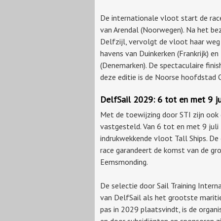
De internationale vloot start de rac
van Arendal (Noorwegen). Na het be
Delfzijl, vervolgt de vloot haar weg
havens van Duinkerken (Frankrijk) en
(Denemarken). De spectaculaire fini
deze editie is de Noorse hoofdstad 
DelfSail 2029: 6 tot en met 9 ju
Met de toewijzing door STI zijn ook 
vastgesteld. Van 6 tot en met 9 juli
indrukwekkende vloot Tall Ships. De 
race garandeert de komst van de gro
Eemsmonding.
De selectie door Sail Training Inter
van DelfSail als het grootste mar
pas in 2029 plaatsvindt, is de organ
en door subsidiënten en sponsoren zi