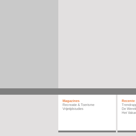
Magazines
Recente 
Recreatie & Toerisme
Trendrap
Vrijetijdstudies
De Werel
Het Vakan