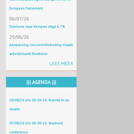
Europees Parlement
06/07/26
Toerisme naar Kempen stijgt 6,7%
29/06/26
Aanpassing concurrentiebeding maakt
arbeidsmarkt flexibeler
LEES MEER
||| AGENDA |||
03/09/26 t/m 03-09-26: Ruimte in de
drukte
07/09/26 t/m 09-09-26: Wadnext
conference