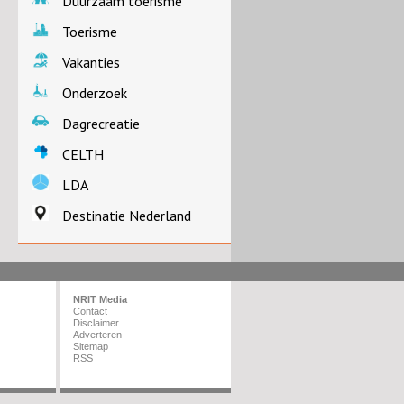
Duurzaam toerisme
Toerisme
Vakanties
Onderzoek
Dagrecreatie
CELTH
LDA
Destinatie Nederland
NRIT Media
Contact
Disclaimer
Adverteren
Sitemap
RSS