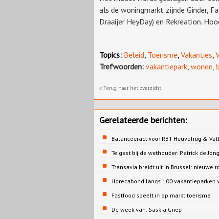
als de woningmarkt zijnde Ginder, Fa
Draaijer HeyDay) en Rekreation. Hood
Topics:
Beleid
,
Toerisme
,
Vakanties
,
V
Trefwoorden:
vakantiepark
,
wonen
,
« Terug naar het overzicht
Gerelateerde berichten:
Balanceeract voor RBT Heuvelrug & Vall
Te gast bij de wethouder: Patrick de 
Transavia breidt uit in Brussel: nieuwe r
Horecabond langs 100 vakantieparken v
Fastfood speelt in op markt toerisme
De week van: Saskia Griep