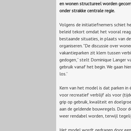
en wonen structureel worden gecom
onder strakke centrale regie.
Volgens de initiatiefnemers schiet he
beleid tekort omdat het vooral reag
bestaande situaties, in plaats van d
organiseren. "De discussie over wone
vakantieparken zit klem tussen verb
gedogen,” stelt Dominique Langer va
gebruik vanaf het begin. We gaan hie
los.”
Kern van het model is dat parken in
voor recreatief verblijf als voor (ti
grip op gebruik, kwaliteit en doel
aan de geldende bouwregels. Door d
weer rendabel worden, terwijl tegel
Het model wordt gedragen door een m