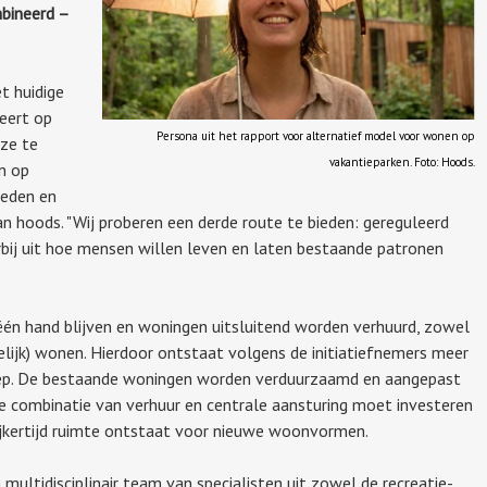
bineerd –
t huidige
eert op
Persona uit het rapport voor alternatief model voor wonen op
eze te
vakantieparken. Foto: Hoods.
n op
ieden en
n hoods. "Wij proberen een derde route te bieden: gereguleerd
rbij uit hoe mensen willen leven en laten bestaande patronen
 één hand blijven en woningen uitsluitend worden verhuurd, zowel
jdelijk) wonen. Hierdoor ontstaat volgens de initiatiefnemers meer
groep. De bestaande woningen worden verduurzaamd en aangepast
e combinatie van verhuur en centrale aansturing moet investeren
ijkertijd ruimte ontstaat voor nieuwe woonvormen.
ultidisciplinair team van specialisten uit zowel de recreatie-