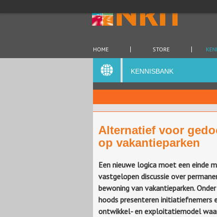
HOME
STORE
KEN
KENNISBANK
Alternatief voor ged
op vakantieparken
Een nieuwe logica moet een einde m
vastgelopen discussie over permane
bewoning van vakantieparken. Onde
hoods presenteren initiatiefnemers 
ontwikkel- en exploitatiemodel waar