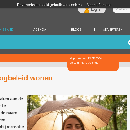
Deze website maakt gebruik van cookies.
Meer informatie
Login
NISBANK
AGENDA
BLOGS
ADVERTEREN
Geplaatst op: 12-05-2026
Auteur: Marc Gerlings
oogbeleid wonen
aken aan de
nte
r de naam
een
bij recreatie