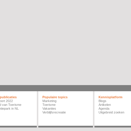
publicaties
Populaire topics
Kennisplatform
port 2022
Marketing
Blogs
d van Toerisme
Toerisme
Artikelen
tiepark in NL
Vakanties
Agenda
Verblijfsrecreatie
Uitgebreid zoeken