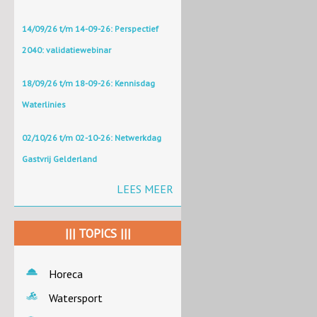
14/09/26 t/m 14-09-26: Perspectief
2040: validatiewebinar
18/09/26 t/m 18-09-26: Kennisdag
Waterlinies
02/10/26 t/m 02-10-26: Netwerkdag
Gastvrij Gelderland
LEES MEER
||| TOPICS |||
Horeca
Watersport