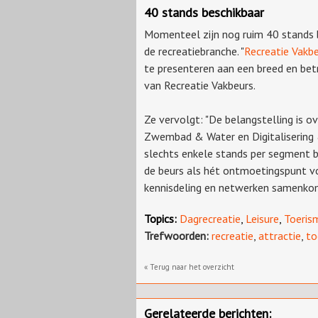
40 stands beschikbaar
Momenteel zijn nog ruim 40 stands b
de recreatiebranche. "
Recreatie Vakb
te presenteren aan een breed en bet
van Recreatie Vakbeurs.
Ze vervolgt: "De belangstelling is o
Zwembad & Water en Digitalisering &
slechts enkele stands per segment b
de beurs als hét ontmoetingspunt vo
kennisdeling en netwerken samenko
Topics:
Dagrecreatie
,
Leisure
,
Toeris
Trefwoorden:
recreatie
,
attractie
,
to
« Terug naar het overzicht
Gerelateerde berichten: