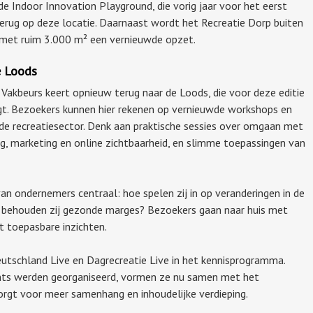
e Indoor Innovation Playground, die vorig jaar voor het eerst
terug op deze locatie. Daarnaast wordt het Recreatie Dorp buiten
het met ruim 3.000 m² een vernieuwde opzet.
e Loods
akbeurs keert opnieuw terug naar de Loods, die voor deze editie
jgt. Bezoekers kunnen hier rekenen op vernieuwde workshops en
de recreatiesector. Denk aan praktische sessies over omgaan met
g, marketing en online zichtbaarheid, en slimme toepassingen van
an ondernemers centraal: hoe spelen zij in op veranderingen in de
n behouden zij gezonde marges? Bezoekers gaan naar huis met
ct toepasbare inzichten.
Deutschland Live en Dagrecreatie Live in het kennisprogramma.
ents werden georganiseerd, vormen ze nu samen met het
gt voor meer samenhang en inhoudelijke verdieping.