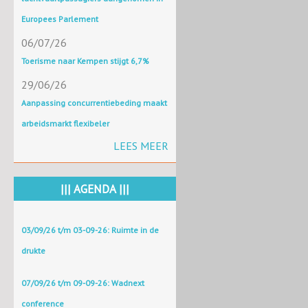
Europees Parlement
06/07/26
Toerisme naar Kempen stijgt 6,7%
29/06/26
Aanpassing concurrentiebeding maakt
arbeidsmarkt flexibeler
LEES MEER
||| AGENDA |||
03/09/26 t/m 03-09-26: Ruimte in de
drukte
07/09/26 t/m 09-09-26: Wadnext
conference