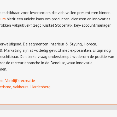
eschikbaar voor leveranciers die zich willen presenteren binnen
eurs
biedt een unieke kans om producten, diensten en innovaties
rokken vakpubliek”, zegt Kristel Stötefalk, key-accountmanager
verweldigend. De segmenten Interieur & Styling, Horeca,
 Marketing zijn al volledig gevuld met exposanten. Er zijn nog
eschikbaar. De sterke vraag onderstreept wederom de positie van
or de recreatiebranche in de Benelux, waar innovatie,
men.”
me
,
Verblijfsrecreatie
erisme
,
vakbeurs
,
Hardenberg