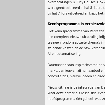
overnachtingen & Tiny Houses. Ook d
werd geïntroduceerd in hal 8, keert 
bij hal 7 fors uitgebreid en krijgt 
Kennisprogramma in vernieuwd
Het kennisprogramma van Recreatie V
een compleet nieuwe uitstraling kri
lezingen rondom actuele thema’s in 
stijgende kosten en de btw-verhogin
AI en automatisering.
Daarnaast staan inspiratieverhalen v
markt, vernieuwen zij hun aanbod e
concrete tips, nieuwe ideeën en dire
Nieuw dit jaar is de integratie van 
Waar deze eerder als losse side-ev
hoofdprogramma één geheel, wat zor