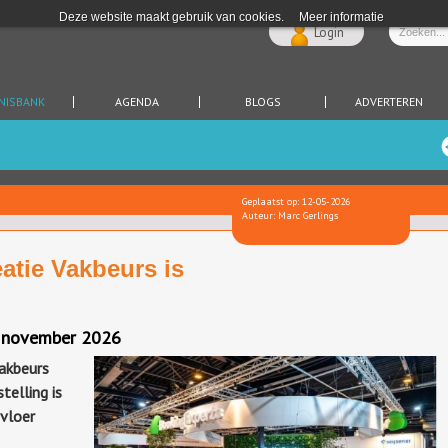
Deze website maakt gebruik van cookies.
Meer informatie
Login
NISBANK
AGENDA
BLOGS
ADVERTEREN
Geplaatst op: 12-05-2026
Auteur: Marc Gerlings
atie Vakbeurs is
9 november 2026
akbeurs
telling is
svloer