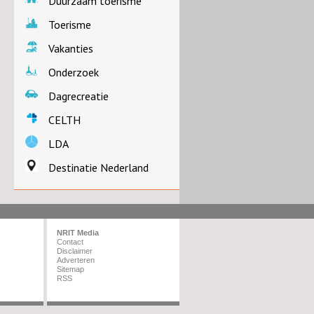
Duurzaam toerisme
Toerisme
Vakanties
Onderzoek
Dagrecreatie
CELTH
LDA
Destinatie Nederland
NRIT Media
Contact
Disclaimer
Adverteren
Sitemap
RSS