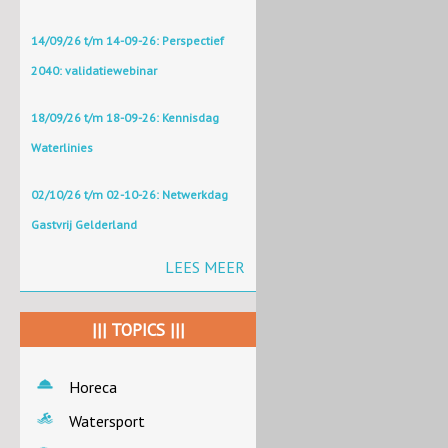
14/09/26 t/m 14-09-26: Perspectief
2040: validatiewebinar
18/09/26 t/m 18-09-26: Kennisdag
Waterlinies
02/10/26 t/m 02-10-26: Netwerkdag
Gastvrij Gelderland
LEES MEER
||| TOPICS |||
Horeca
Watersport