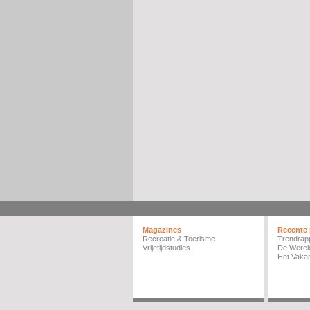
Magazines
Recente 
Recreatie & Toerisme
Trendrap
Vrijetijdstudies
De Werel
Het Vakan