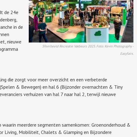
dt de 24e
denberg,
ranche in de
nnen
et, nieuwe
Sfeerbeeld Recreatie Vakbeurs 2025. Foto: Kevin Photography -
rogramma
Easyfairs.
ling die zorgt voor meer overzicht en een verbeterde
 (Spelen & Bewegen) en hal 6 (Bijzonder overnachten & Tiny
veranciers verhuizen van hal 7 naar hal 2, terwijl nieuwe
 hub waarin meerdere segmenten samenkomen: Groenonderhoud &
 Living, Mobiliteit, Chalets & Glamping en Bijzondere