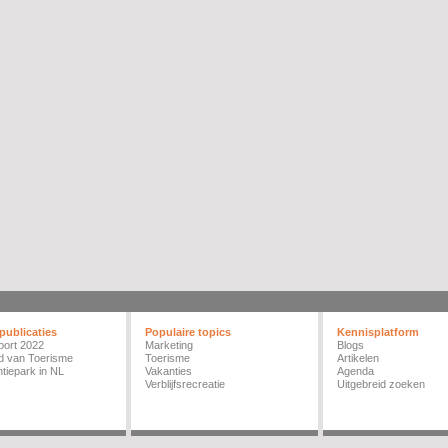
publicaties
Populaire topics
Kennisplatform
port 2022
Marketing
Blogs
d van Toerisme
Toerisme
Artikelen
tiepark in NL
Vakanties
Agenda
Verblijfsrecreatie
Uitgebreid zoeken