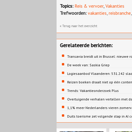
Topics:
Reis & vervoer
,
Vakanties
Trefwoorden:
vakanties
,
reisbranche
« Terug naar het overzicht
Gerelateerde berichten:
Transavia breidt uit in Brussel: nieuwe r
De week van: Saskia Griep
Logiesaanbod Vlaanderen: 531.242 sla
Reizen boeken draait niet op één conte
Trends: Vakantieonderzoek Plus
Overtuigende verhalen vertellen met d
1,1% meer Nederlanders vieren zomervak
Duits toerisme zet volgende stap in AI c