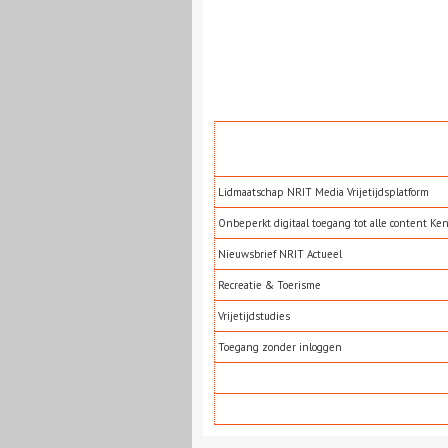
Lidmaatschap NRIT Media Vrijetijdsplatform
Onbeperkt digitaal toegang tot alle content Ke
Nieuwsbrief NRIT Actueel
Recreatie & Toerisme
Vrijetijdstudies
Toegang zonder inloggen