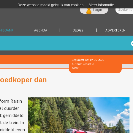
Deze website maakt gebruik van cookies.
Meer informatie
Login
NISBANK
AGENDA
BLOGS
ADVERTEREN
Geplaatst op: 19-05-2025
Auteur: Redactie
NRIT
goedkoper dan
form Raisin
el duurder
lt gemiddeld
de trein. In
emiddeld even