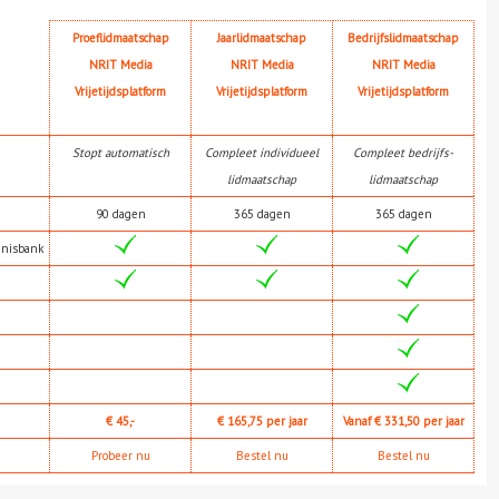
Proeflidmaatschap
Jaarlidmaatschap
Bedrijfslidmaatschap
NRIT Media
NRIT Media
NRIT Media
Vrijetijdsplatform
Vrijetijdsplatform
Vrijetijdsplatform
Stopt automatisch
Compleet individueel
Compleet bedrijfs-
lidmaatschap
lidmaatschap
90 dagen
365 dagen
365 dagen
nnisbank
€ 45,-
€ 165,75 per jaar
Vanaf € 331,50 per jaar
Probeer nu
Bestel nu
Bestel nu