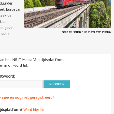
 duurder
met Eurostar
leek de
 tien
en gezin
Image by Florian Kropshofer from Pixabay
etaalt
 van het NRIT Media Vrijetijdsplatform.
n in of word lid.
htwoord:
onnee en nog niet geregistreerd?
ijdsplatform?
Word hier lid