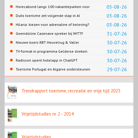
05-08-26
Horecabond langs 100 vakantieparken voor
Cao-recreatie
03-08-26
Duits toerisme zet volgende stap in AI
content
03-08-26
Hilaria: kiezen voor adrenaline of beleving?
31-07-26
Gwendoline Cazenave spreker bij IWTTF
congres in Utrecht
30-07-26
Nieuwe koers RBT Heuvelrug & Vallei
zichtbaar in eerste resultaten 2026
30-07-26
TV-format in programma Gelderse streken:
Rondje Gelderland
30-07-26
Radisson opent hotelapp in ChatGPT
29-07-26
Toerisme Portugal en Algarve ondersteunen
golftoerisme met nieuw topevenement
Trendrapport toerisme, recreatie en vrije tijd 2023
Vrijetijdstudies nr 2 - 2014
Vrijetijdstudies