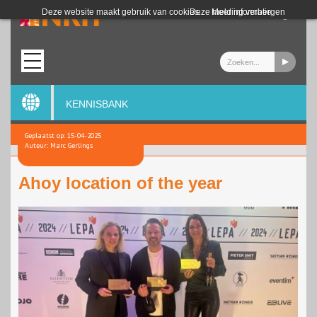
Login
Deze website maakt gebruik van cookies.
Deze melding verbergen
Meer informatie
KENNISBANK
Geplaatst op: 15-04-2025
Auteur: Marc Gerlings
Ahoy location of the year