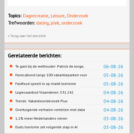
Topics:
Dagrecreatie
,
Leisure
,
Onderzoek
Trefwoorden:
dating
,
plek
,
onderzoek
« Terug naar het overzicht
Gerelateerde berichten:
06-08-26
Te gast bij de wethouder: Patrick de Jonge,
Gemeente Emmen
05-08-26
Horecabond langs 100 vakantieparken voor
Cao-recreatie
05-08-26
Fastfood speelt in op markt toerisme
04-08-26
Logiesaanbod Vlaanderen: 531.242
slaapplaatsen
04-08-26
Trends: Vakantieonderzoek Plus
04-08-26
Overtuigende verhalen vertellen met data
03-08-26
1,1% meer Nederlanders vieren
zomervakantie in Turkije
03-08-26
Duits toerisme zet volgende stap in AI