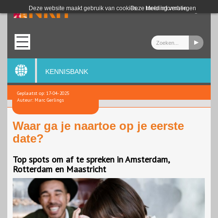
Login
Deze website maakt gebruik van cookies.
Deze melding verbergen
Meer informatie
KENNISBANK
Geplaatst op: 17-04-2025
Auteur: Marc Gerlings
Waar ga je naartoe op je eerste
date?
Top spots om af te spreken in Amsterdam,
Rotterdam en Maastricht